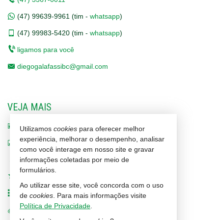
(47)
99639-9961 (tim -
whatsapp
)
(47)
99983-5420 (tim -
whatsapp
)
ligamos para você
diegogalafassibc@gmail.com
VEJA MAIS
receba nosso newsletter
Utilizamos
cookies
para oferecer melhor
experiência, melhorar o desempenho, analisar
indicadores financeiros
como você interage em nosso site e gravar
informações coletadas por meio de
cadastre seu imóvel
formulários.
imóveis favoritos
Ao utilizar esse site, você concorda com o uso
mapa de imóveis
de
cookies
. Para mais informações visite
Política de Privacidade
.
trabalhe conosco