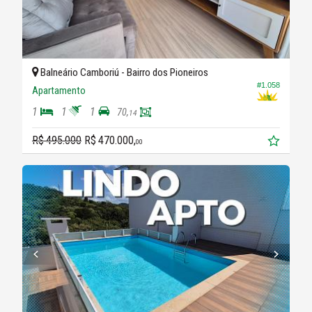
Balneário Camboriú -
Bairro dos Pioneiros
#1.058
Apartamento
1
1
1
70,
14
R$ 495.000
R$ 470.000,
00