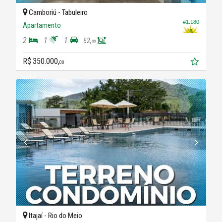
Camboriú -
Tabuleiro
#1.180
Apartamento
2
1
1
62,
00
R$ 350.000,
00
Itajaí -
Rio do Meio