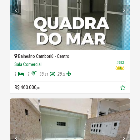
Balneário Camboriú -
Centro
#952
Sala Comercial
1
1
38,
28,
21
00
R$ 460.000,
00