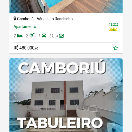
Camboriú -
Várzea do Ranchinho
#1.221
Apartamento
2
2
1
81,
50
R$ 480.000,
00