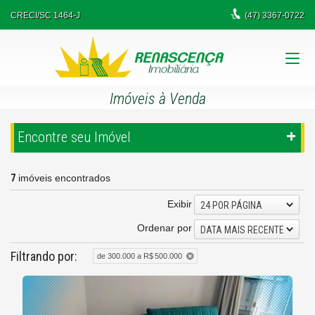
CRECI/SC 1464-J
(47)
3367-0722
Imóveis à Venda
Encontre seu Imóvel
7
imóveis encontrados
Exibir
24 POR PÁGINA
Ordenar por
DATA MAIS RECENTE
Filtrando por:
de 300.000 a R$ 500.000