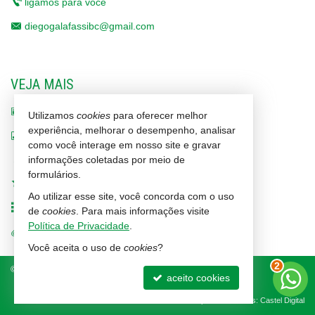
ligamos para você
diegogalafassibc@gmail.com
VEJA MAIS
receba nosso newsletter
Utilizamos
cookies
para oferecer melhor
experiência, melhorar o desempenho, analisar
indicadores financeiros
como você interage em nosso site e gravar
informações coletadas por meio de
cadastre seu imóvel
formulários.
imóveis favoritos
Ao utilizar esse site, você concorda com o uso
mapa de imóveis
de
cookies
. Para mais informações visite
Política de Privacidade
.
trabalhe conosco
Você aceita o uso de
cookies
?
2
©
2026
CRECI/SC 1464-J
Política de Privacidade
aceito cookies
Site para imobiliárias
: Castel Digital