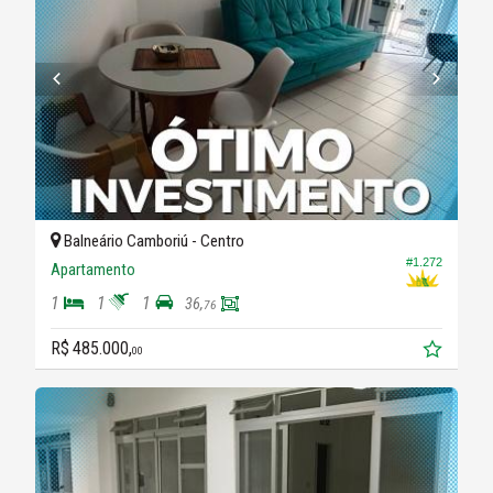
Balneário Camboriú -
Centro
#1.272
Apartamento
1
1
1
36,
76
R$ 485.000,
00