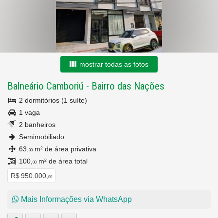
mostrar todas as fotos
Balneário Camboriú
-
Bairro das Nações
2 dormitórios (1 suíte)
1 vaga
2 banheiros
Semimobiliado
63,
m² de área privativa
00
100,
m² de área total
00
R$ 950.000,
00
Mais Informações via WhatsApp