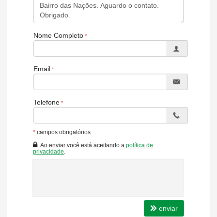
📍
Localização:
Bairro Nações, próximo à Avenida dos
Estados e a 700 metros do mar.
✨
Estado:
NOVO
e
semimobiliado
, pronto para ser
Nome Completo
personalizado.
📐
Área:
63 m² de área privativa (aproximadamente 100m²
de área total).
Email
🛏️
Dormitórios:
2 quartos, sendo
1 suíte
, garantindo
conforto.
🚽
Banheiros:
Banheiro social.
Telefone
🍽️
Design:
Sala integrada com a cozinha, otimizando o
espaço social.
🚗
Garagem:
1 vaga de garagem privativa.
*
campos obrigatórios
Sustentabilidade:
Medidores de gás e água individuais.
Ao enviar você está aceitando a
política de
privacidade
.
🏢 O Empreendimento:
O condomínio oferece uma área de lazer pensada para o seu
bem-estar e diversão:
💪
Lazer:
Academia
para manter a forma.
🎉
Diversão:
Salão de Festa
e
Brinquedoteca
para as
enviar