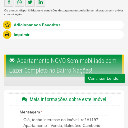
Os preços, disponibilidades e condições de pagamento poderão ser alterados sem prévia
comunicação.
Adicionar aos Favoritos
Imprimir
🌟 Apartamento NOVO Semimobiliado com
Lazer Completo no Bairro Nações!
Continuar Lendo...
Excelente oportunidade de morar em um apartamento
NOVO
e
moderno no tradicional
Bairro Nações
, em Balneário Camboriú!
Mais informações sobre este imóvel
Localizado próximo à
Avenida dos Estados
e a apenas
700
metros do mar
, este imóvel combina ótima localização,
Mensagem
conveniência e lazer completo.
🏡 Detalhes do Apartamento: