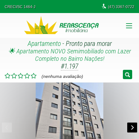
CRECI/SC 1464-J
(47)
3367-0722
Apartamento
- Pronto para morar
🌟 Apartamento NOVO Semimobiliado com Lazer
Completo no Bairro Nações!
#1.197
(nenhuma avaliação)