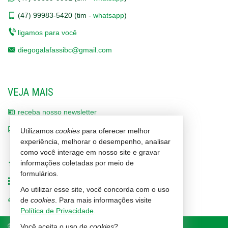
(47)
99983-5420 (tim -
whatsapp
)
ligamos para você
diegogalafassibc@gmail.com
VEJA MAIS
receba nosso newsletter
indicadores financeiros
Utilizamos
cookies
para oferecer melhor
experiência, melhorar o desempenho, analisar
cadastre seu imóvel
como você interage em nosso site e gravar
informações coletadas por meio de
imóveis favoritos
formulários.
mapa de imóveis
Ao utilizar esse site, você concorda com o uso
trabalhe conosco
de
cookies
. Para mais informações visite
Política de Privacidade
.
©
2026
CRECI/SC 1464-J
Política de Privacidade
Você aceita o uso de
cookies
?