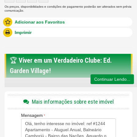
Os preços, disponibilidades e condições de pagamento poderão ser alterados sem prévia
comunicação.
Adicionar aos Favoritos
Imprimir
🏆
Viver em um Verdadeiro Clube: Ed.
Garden Village!
Continuar Lendo...
Esta é a oportunidade de morar em um empreendimento com o
padrão de excelência da renomada
Construtora FG
. O
Garden
Mais informações sobre este imóvel
Village
oferece uma infraestrutura de lazer incomparável no
Bairro das Nações, proporcionando a você e sua família a
Mensagem
experiência de viver em um resort privativo com segurança e
conforto total.
📍 Localização e Referência: