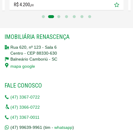
#OportunidadeImobiliária
R$ 4.200,
00
IMOBILIÁRIA RENASCENÇA
Rua 620, nº 123 - Sala 6
Centro - CEP 88330-630
Balneário Camboriú -
SC
mapa google
FALE CONOSCO
(47)
3367-0722
(47)
3366-0722
(47)
3367-0011
(47)
99639-9961 (tim -
whatsapp
)