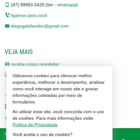
(47)
99983-5420 (tim -
whatsapp
)
ligamos para você
diegogalafassibc@gmail.com
VEJA MAIS
receba nosso newsletter
indicadores financeiros
Utilizamos
cookies
para oferecer melhor
experiência, melhorar o desempenho, analisar
cadastre seu imóvel
como você interage em nosso site e gravar
informações coletadas por meio de
imóveis favoritos
formulários.
mapa de imóveis
Ao utilizar esse site, você concorda com o uso
trabalhe conosco
de
cookies
. Para mais informações visite
Política de Privacidade
.
©
2026
CRECI/SC 1464-J
Política de Privacidade
Você aceita o uso de
cookies
?