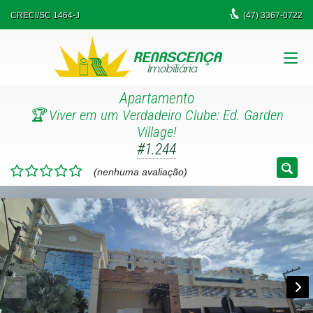
CRECI/SC 1464-J
(47)
3367-0722
Apartamento
🏆 Viver em um Verdadeiro Clube: Ed. Garden
Village!
#1.244
(nenhuma avaliação)