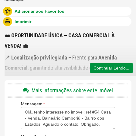
Adicionar aos Favoritos
Imprimir
💼
OPORTUNIDADE ÚNICA – CASA COMERCIAL À
VENDA!
💼
📍
Localização privilegiada
– Frente para
Avenida
Comercial
, garantindo alta visibilidade e fluxo de
Continuar Lendo...
pessoas!
📐
Terreno
: 162 m² (9m de frente x 18m de fundos)
Mais informações sobre este imóvel
🏢
Área construída
: 109,80 m²
Mensagem
🏠
Duas propriedades em um único imóvel:
✔
Sala comercial
de frente para a Avenida Santa Catarina
✔
Sobrado nos fundos
para moradia ou renda extra