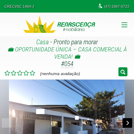
CRECI/SC 1464-J
(47)
3367-0722
Casa
- Pronto para morar
💼 OPORTUNIDADE ÚNICA – CASA COMERCIAL À
VENDA! 💼
#054
(nenhuma avaliação)