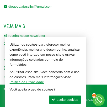
diegogalafassibc@gmail.com
VEJA MAIS
receba nosso newsletter
indicadores financeiros
Utilizamos
cookies
para oferecer melhor
experiência, melhorar o desempenho, analisar
cadastre seu imóvel
como você interage em nosso site e gravar
informações coletadas por meio de
imóveis favoritos
formulários.
mapa de imóveis
Ao utilizar esse site, você concorda com o uso
trabalhe conosco
de
cookies
. Para mais informações visite
Política de Privacidade
.
©
2026
CRECI/SC 1464-J
Política de Privacidade
Você aceita o uso de
cookies
?
2
aceito cookies
Site para imobiliárias
: Castel Digital