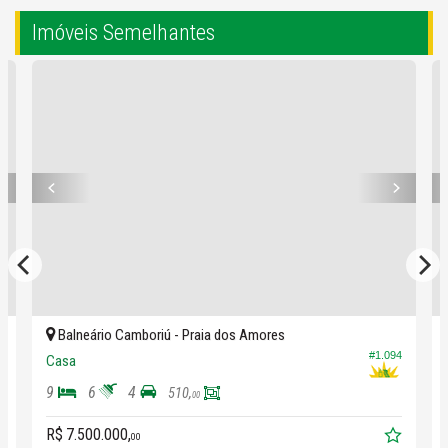
Agende uma visita e surpreenda-se!
Imóveis Semelhantes
Balneário Camboriú -
Praia dos Amores
#1.094
Casa
9
6
4
510,
00
R$ 7.500.000,
00