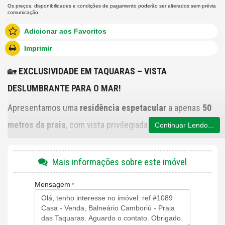
Os preços, disponibilidades e condições de pagamento poderão ser alterados sem prévia
comunicação.
Adicionar aos Favoritos
Imprimir
🏡
EXCLUSIVIDADE EM TAQUARAS – VISTA
DESLUMBRANTE PARA O MAR!
Apresentamos uma
residência espetacular
a apenas
50
metros da praia
, com vista privilegiada da charmosa e
Continuar Lendo...
tranquila
Praia de Taquaras
, em Balneário Camboriú.
✨
Destaques do Imóvel
:
Mais informações sobre este imóvel
📐
Área construída
:
1.000 m²
Mensagem
🌳
Terreno
:
1.500 m²
🛏️
4 dormitórios
(sendo
3 suítes
, incluindo uma
suíte