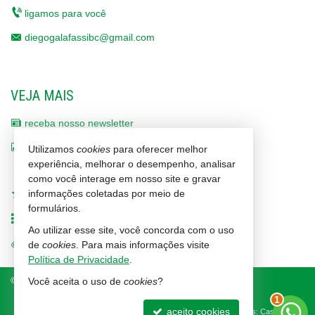
ligamos para você
diegogalafassibc@gmail.com
VEJA MAIS
receba nosso newsletter
indicadores financeiros
Utilizamos
cookies
para oferecer melhor
experiência, melhorar o desempenho, analisar
cadastre seu imóvel
como você interage em nosso site e gravar
informações coletadas por meio de
imóveis favoritos
formulários.
mapa de imóveis
Ao utilizar esse site, você concorda com o uso
trabalhe conosco
de
cookies
. Para mais informações visite
Política de Privacidade
.
©
2026
CRECI/SC 1464-J
Política de Privacidade
Você aceita o uso de
cookies
?
1
aceito cookies
Site para imobiliárias
: Castel Digital