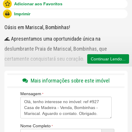
Adicionar aos Favoritos
Imprimir
Oásis em Mariscal, Bombinhas!
🌊 Apresentamos uma oportunidade única na
deslumbrante Praia de Mariscal, Bombinhas, que
certamente conquistará seu coração.
Continuar Lendo...
Mais informações sobre este imóvel
📐 Com uma generosa metragem de 925 m², este terreno
é um verdadeiro tesouro à beira-mar.
Mensagem
🏡 Além disso, uma charmosa casa estilo chalé com 2
dormitórios e 1 banheiro, 2 lavabo, está à sua disposição,
Nome Completo