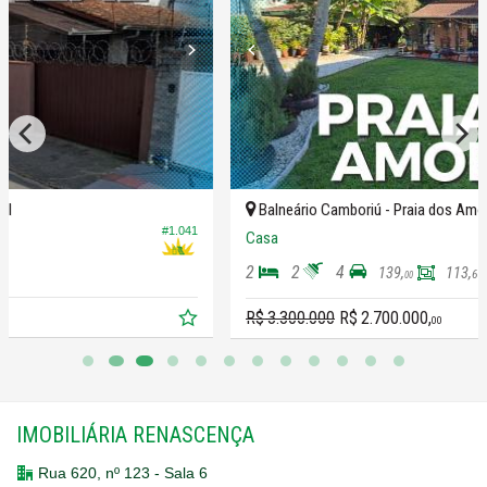
Balneário Camboriú -
Praia dos Amores
41
#1.264
Casa
2
2
4
139,
113,
60
00
R$ 3.300.000
R$ 2.700.000,
00
IMOBILIÁRIA RENASCENÇA
Rua 620, nº 123 - Sala 6