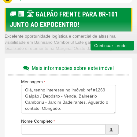
🚚 🏢 🛣️
GALPÃO FRENTE PARA BR-101
JUNTO AO EXPOCENTRO!
Excelente oportunidade logística e comercial de altíssima
visibilidade em Balneário Camboriú! Este galpão estratégico está
Continuar Lendo...
localizado diretamente na Marginal Oeste da BR-101, garantindo
vitrine permanente para milhares de veículos diariamente e
acesso imediato às principais rotas do estado.
Mais informações sobre este imóvel
📍 Localização Premium e Logística Perfeita:
🛣️
Endereço:
Marginal Oeste da BR-101 – Balneário
Mensagem
Camboriú – SC.
📍
Posicionamento:
A
apenas 300 metros do Centro de
Eventos de Balneário Camboriú (Expocentro)
, região de
grande desenvolvimento e forte apelo comercial.
🔄
Acessibilidade:
Facilidade extrema para entrada e saída
de caminhões, carretas e veículos utilitários.
Nome Completo
📐 Dimensões e Estrutura: