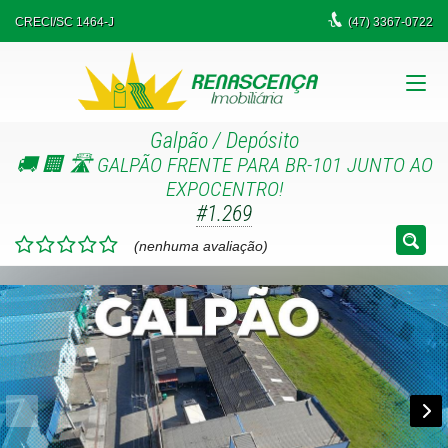
CRECI/SC 1464-J
(47)
3367-0722
Galpão / Depósito
🚚 🏢 🛣️ GALPÃO FRENTE PARA BR-101 JUNTO AO
EXPOCENTRO!
#1.269
(nenhuma avaliação)