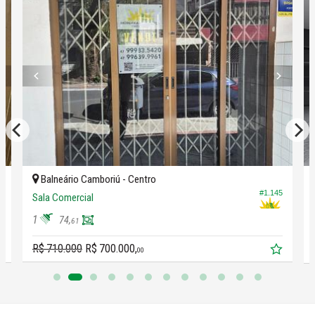
#DiegoGalafassi
Balneário Camboriú -
Centro
#1.145
4
Sala Comercial
1
74,
61
R$ 710.000
R$ 700.000,
00