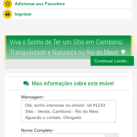
Adicionar aos Favoritos
Imprimir
Viva o Sonho de Ter um Sítio em Camboriú:
Tranquilidade e Natureza no Rio do Meio! 🌳
Continuar Lendo...
Esta é a oportunidade de ouro para você que busca um refúgio
de paz e tranquilidade, mas sem abrir mão da proximidade com a
Mais informações sobre este imóvel
cidade. Este belíssimo
sítio no bairro Rio do Meio, em
Camboriú
, é um verdadeiro paraíso, com uma estrutura
Mensagem
completa e uma localização privilegiada.
🏡 Detalhes do Sítio:
Área Total:
Generosos
10.959 m²
📏, proporcionando espaço
de sobra para seus projetos e lazer.
Nome Completo
Infraestrutura:
O sítio já conta com
duas casas
e
poço