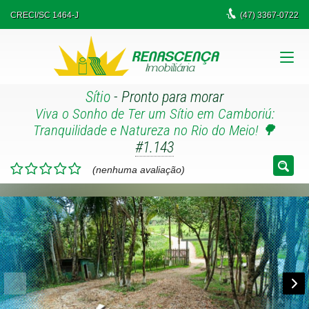
CRECI/SC 1464-J
(47)
3367-0722
Sítio
- Pronto para morar
Viva o Sonho de Ter um Sítio em Camboriú:
Tranquilidade e Natureza no Rio do Meio! 🌳
#1.143
(nenhuma avaliação)