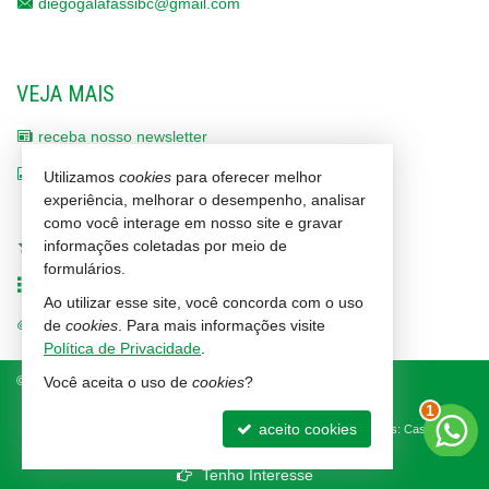
diegogalafassibc@gmail.com
VEJA MAIS
receba nosso newsletter
indicadores financeiros
Utilizamos
cookies
para oferecer melhor
experiência, melhorar o desempenho, analisar
cadastre seu imóvel
como você interage em nosso site e gravar
informações coletadas por meio de
imóveis favoritos
formulários.
mapa de imóveis
Ao utilizar esse site, você concorda com o uso
trabalhe conosco
de
cookies
. Para mais informações visite
Política de Privacidade
.
©
2026
CRECI/SC 1464-J
Política de Privacidade
Você aceita o uso de
cookies
?
2
aceito cookies
Site para imobiliárias
: Castel Digital
Tenho Interesse