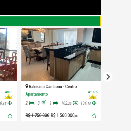
Balneário Camboriú -
Centro
Balneário 
#816
#1.165
Apartamento
Apartament
2
3
1
2
2
0,
162,
134,
65
20
98
R$ 1.750.000
R$ 1.560.000,
R$ 1.500.00
00