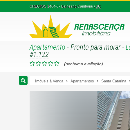
CRECI/SC 1464-J
- Balneário Camboriú /
SC
Apartamento
- Pronto para morar
-
L
#1.122
(nenhuma avaliação)
Imóveis à Venda
Apartamentos
Santa Catarina