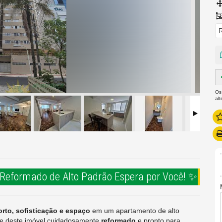
R
Os
al
 Reformado de Alto Padrão Espera por Você! ✨
rto, sofisticação e espaço
em um apartamento de alto
he deste imóvel cuidadosamente
reformado
e pronto para