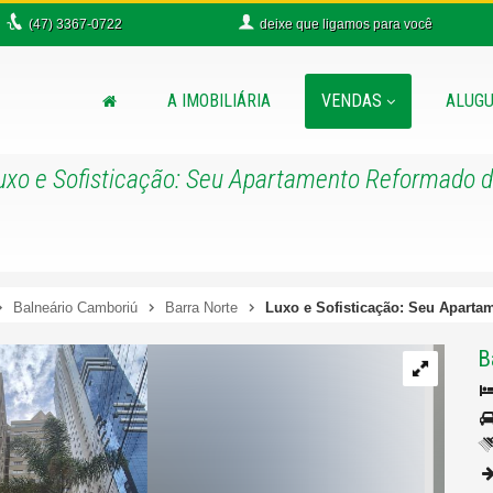
(47)
3367-0722
deixe que
ligamos para você
A IMOBILIÁRIA
VENDAS
ALUGU
uxo e Sofisticação: Seu Apartamento Reformado d
Balneário Camboriú
Barra Norte
Luxo e Sofisticação: Seu Aparta
B