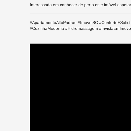
Interessado em conhecer de perto este imóvel espeta
#ApartamentoAltoPadrao #ImovelSC #ConfortoESofis
#CozinhaModerna #Hidromassagem #InvistaEmImove