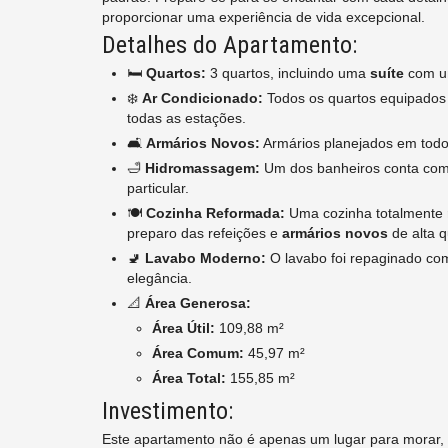
proporcionar uma experiência de vida excepcional.
Detalhes do Apartamento:
🛏️
Quartos:
3 quartos, incluindo uma
suíte
com u
❄️
Ar Condicionado:
Todos os quartos equipado
todas as estações.
🛋️
Armários Novos:
Armários planejados em todo
🛁
Hidromassagem:
Um dos banheiros conta com
particular.
🍽️
Cozinha Reformada:
Uma cozinha totalmente
preparo das refeições e
armários novos
de alta q
🚽
Lavabo Moderno:
O lavabo foi repaginado c
elegância.
📐
Área Generosa:
Área Útil:
109,88 m²
Área Comum:
45,97 m²
Área Total:
155,85 m²
Investimento:
Este apartamento não é apenas um lugar para morar, é