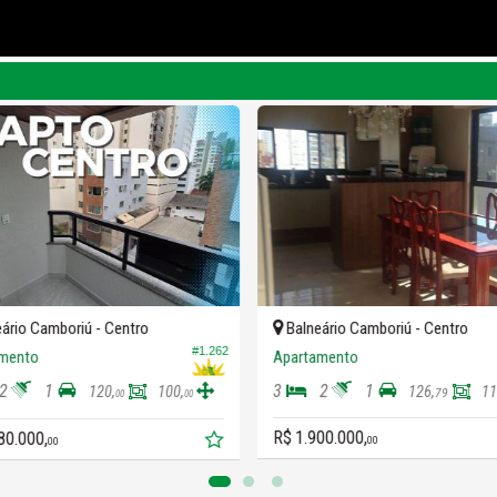
ário Camboriú -
Centro
Balneário Camboriú -
Centro
#1.262
mento
Apartamento
2
1
3
2
1
120,
100,
126,
11
79
00
00
R$ 1.900.000,
80.000,
00
00