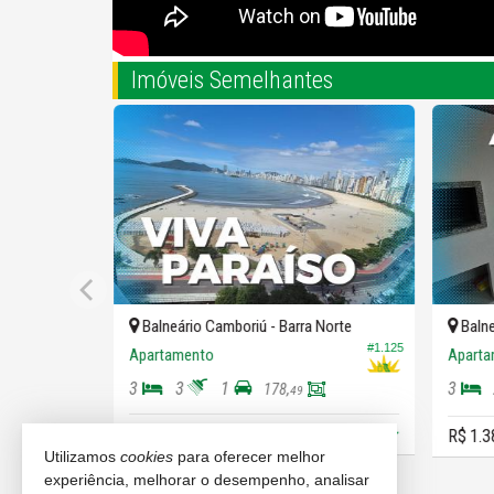
Imóveis Semelhantes
Balneário Camboriú -
Barra Norte
Balne
#1.125
Apartamento
Aparta
3
3
1
3
178,
49
R$ 3.200.000,
R$ 1.3
00
Utilizamos
cookies
para oferecer melhor
experiência, melhorar o desempenho, analisar