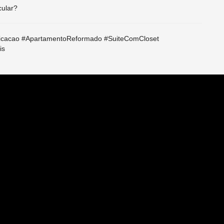
cular?
ticacao #ApartamentoReformado #SuiteComCloset
is