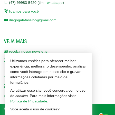
(47)
99983-5420 (tim -
whatsapp
)
ligamos para você
diegogalafassibc@gmail.com
VEJA MAIS
receba nosso newsletter
indicadores financeiros
Utilizamos
cookies
para oferecer melhor
experiência, melhorar o desempenho, analisar
cadastre seu imóvel
como você interage em nosso site e gravar
informações coletadas por meio de
imóveis favoritos
formulários.
mapa de imóveis
Ao utilizar esse site, você concorda com o uso
trabalhe conosco
de
cookies
. Para mais informações visite
Política de Privacidade
.
©
2026
CRECI/SC 1464-J
Política de Privacidade
Você aceita o uso de
cookies
?