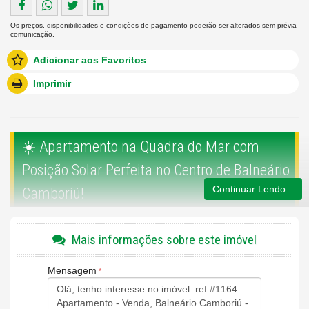
Os preços, disponibilidades e condições de pagamento poderão ser alterados sem prévia
comunicação.
Adicionar aos Favoritos
Imprimir
☀️ Apartamento na Quadra do Mar com
Posição Solar Perfeita no Centro de Balneário
Continuar Lendo...
Camboriú!
Mais informações sobre este imóvel
Viva a poucos passos da praia neste
excelente apartamento
na
quadra do mar
, no coração de Balneário Camboriú. Totalmente
Mensagem
reformado
e com uma localização privilegiada, este imóvel é a
escolha ideal tanto para moradia quanto para um investimento de
sucesso em locação.