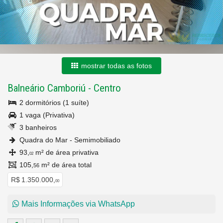
mostrar todas as fotos
Balneário Camboriú
-
Centro
2 dormitórios (1 suíte)
1 vaga (Privativa)
3 banheiros
Quadra do Mar - Semimobiliado
93,
m² de área privativa
02
105,
m² de área total
56
R$ 1.350.000,
00
Mais Informações via WhatsApp