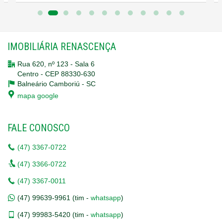
estratégica e características, este apartamento é uma
excelente opção para quem deseja investir em locação.
IMOBILIÁRIA RENASCENÇA
Aproveite esta oportunidade de adquirir um imóvel em
Rua 620, nº 123 - Sala 6
Centro - CEP 88330-630
uma das melhores localizações de Balneário Camboriú,
Balneário Camboriú -
SC
mapa google
com grande potencial de valorização e excelente retorno
para locação!
FALE CONOSCO
(47)
3367-0722
#ApartamentoQuadraDoMar #CentroBC #AvenidaBrasil
(47)
3366-0722
#ImóvelMobiliado #InvestimentoImobiliário
(47)
3367-0011
#OportunidadeDeLocação #ImóveisBC
(47)
99639-9961 (tim -
whatsapp
)
#VendaDeApartamentos #ImobiliáriaBalneárioCamboriú
(47)
99983-5420 (tim -
whatsapp
)
#PraiaCentralBC #ImóvelCentralBC