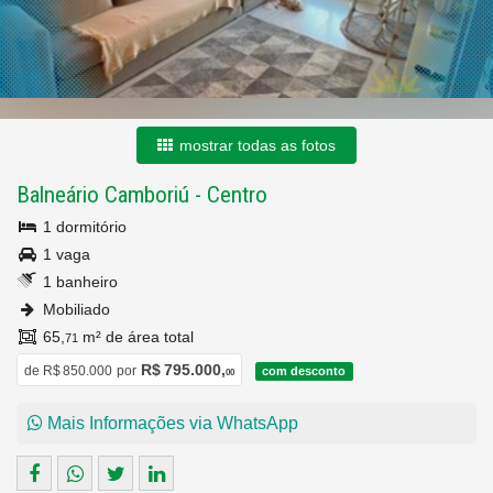
mostrar todas as fotos
Balneário Camboriú
-
Centro
1 dormitório
1 vaga
1 banheiro
Mobiliado
65,
m² de área total
71
R$ 795.000,
de
R$ 850.000
por
com desconto
00
Mais Informações via WhatsApp