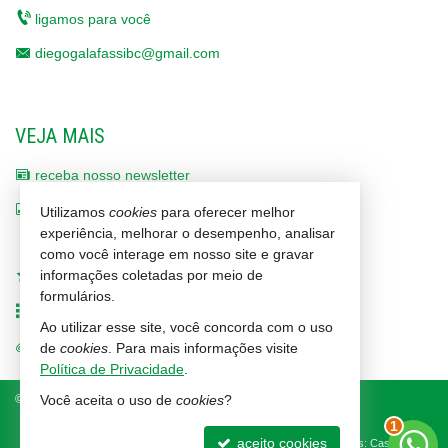
ligamos para você
diegogalafassibc@gmail.com
VEJA MAIS
receba nosso newsletter
indicadores financeiros
Utilizamos
cookies
para oferecer melhor
experiência, melhorar o desempenho, analisar
cadastre seu imóvel
como você interage em nosso site e gravar
informações coletadas por meio de
imóveis favoritos
formulários.
mapa de imóveis
Ao utilizar esse site, você concorda com o uso
trabalhe conosco
de
cookies
. Para mais informações visite
Política de Privacidade
.
©
2026
CRECI/SC 1464-J
Política de Privacidade
2
Você aceita o uso de
cookies
?
aceito cookies
Site para imobiliárias
: Castel Digital