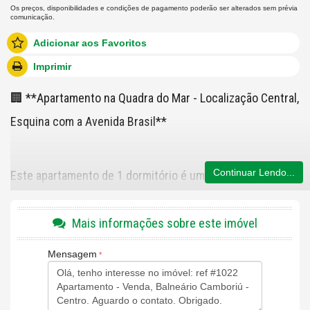
Os preços, disponibilidades e condições de pagamento poderão ser alterados sem prévia
comunicação.
Adicionar aos Favoritos
Imprimir
🏢 **Apartamento na Quadra do Mar - Localização Central,
Esquina com a Avenida Brasil**
Continuar Lendo...
Este apartamento de 1 dormitório é uma excelente
oportunidade de investimento, especialmente para
locação. Localizado na quadra do mar, no coração de
Mais informações sobre este imóvel
Balneário Camboriú, o imóvel oferece uma combinação de
Mensagem
conforto e praticidade em uma das áreas mais desejadas
da cidade.