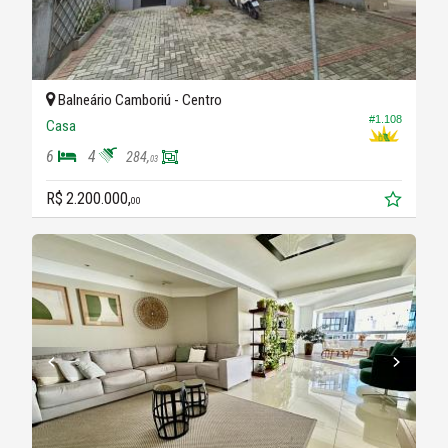
Balneário Camboriú -
Centro
#1.108
Casa
6
4
284,
03
R$ 2.200.000,
00