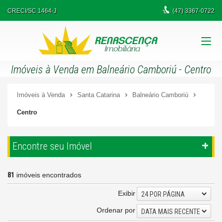
CRECI/SC 1464-J
(47)
3367-0722
Imóveis à Venda em Balneário Camboriú - Centro
Imóveis à Venda
Santa Catarina
Balneário Camboriú
Centro
Encontre seu Imóvel
81
imóveis encontrados
Exibir
24 POR PÁGINA
Ordenar por
DATA MAIS RECENTE