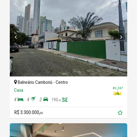
Balneário Camboriú -
Centro
#1.247
Casa
4
4
2
190,
00
R$ 3.300.000,
00