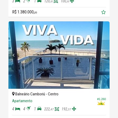
3
2
1
120,
100,
00
00
R$ 1.380.000,
00
Balneário Camboriú -
Centro
#1.260
Apartamento
4
4
1
222,
192,
47
37