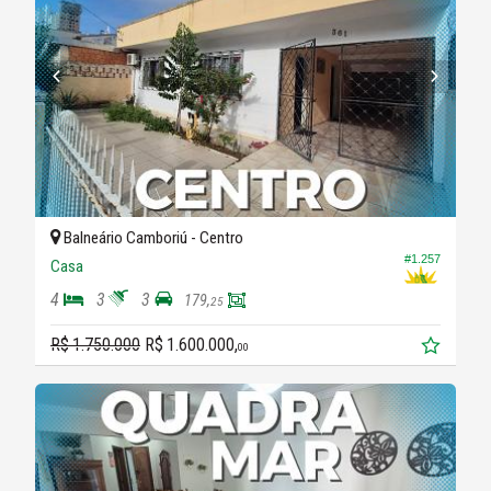
Balneário Camboriú -
Centro
#1.257
Casa
4
3
3
179,
25
R$ 1.750.000
R$ 1.600.000,
00