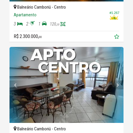
Balneário Camboriú -
Centro
#1.267
Apartamento
3
2
1
120,
00
R$ 2.300.000,
00
Balneário Camboriú -
Centro