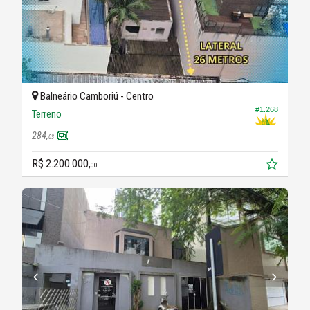
Balneário Camboriú -
Centro
#1.268
Terreno
284,
03
R$ 2.200.000,
00