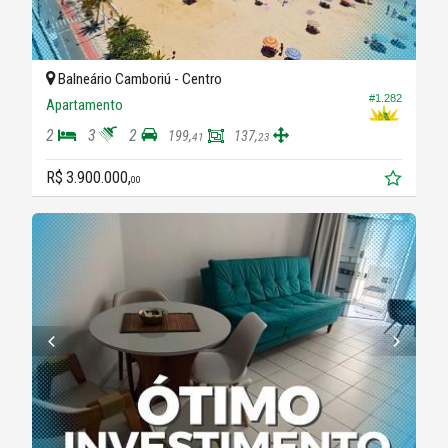
Balneário Camboriú -
Centro
#1.282
Apartamento
2
3
2
199,
137,
41
23
R$ 3.900.000,
00