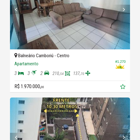
Balneário Camboriú -
Centro
#1.270
Apartamento
3
3
2
210,
137,
54
70
R$ 1.970.000,
00