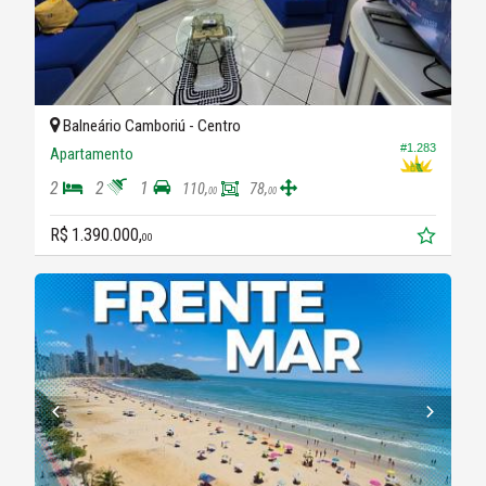
Balneário Camboriú -
Centro
#1.283
Apartamento
2
2
1
110,
78,
00
00
R$ 1.390.000,
00