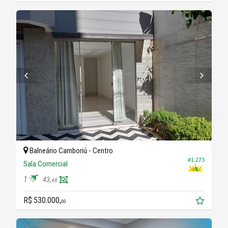
Balneário Camboriú -
Centro
#1.273
Sala Comercial
1
43,
48
R$ 530.000,
00