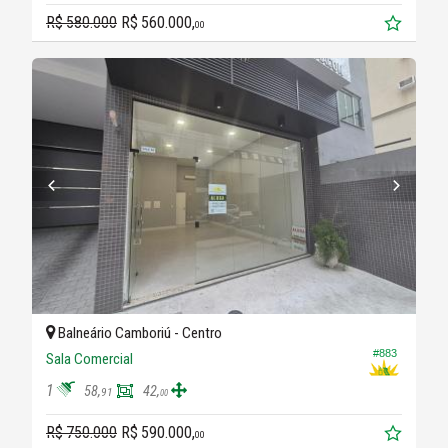
R$ 580.000
R$ 560.000,
00
Balneário Camboriú -
Centro
#883
Sala Comercial
1
58,
42,
91
00
R$ 750.000
R$ 590.000,
00