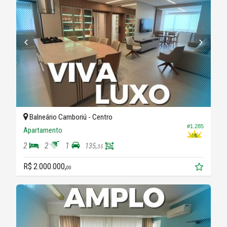
Balneário Camboriú -
Centro
#1.285
Apartamento
2
2
1
135,
35
R$ 2.000.000,
00