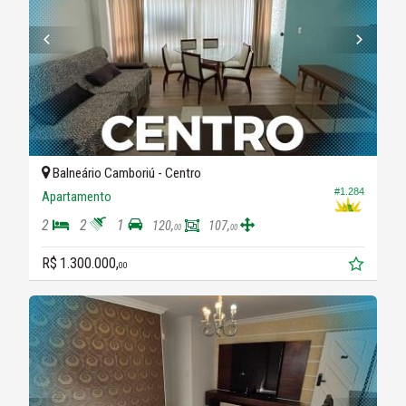
Balneário Camboriú -
Centro
#1.284
Apartamento
2
2
1
120,
107,
00
00
R$ 1.300.000,
00