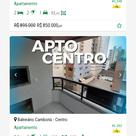
#1.248
Apartamento
2
2
1
93,
45
R$ 895.000
R$ 850.000,
00
Balneário Camboriú -
Centro
#1.262
Apartamento