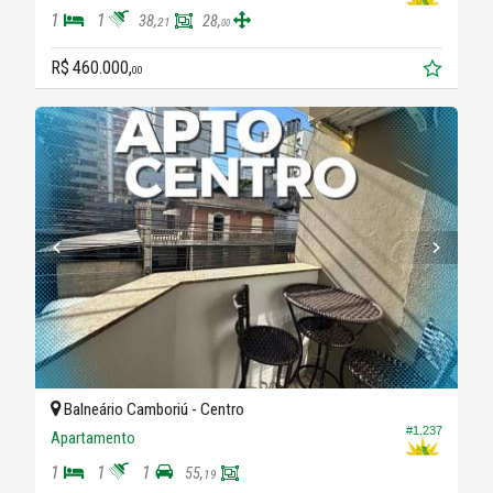
1
1
38,
28,
21
00
R$ 460.000,
00
Balneário Camboriú -
Centro
#1.237
Apartamento
1
1
1
55,
19