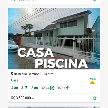
Balneário Camboriú -
Centro
#965
Casa
3
5
2
268,
207,
64
23
R$ 3.500.000,
00