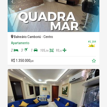
Balneário Camboriú -
Centro
#1.164
Apartamento
2
3
1
105,
93,
56
02
R$ 1.350.000,
00