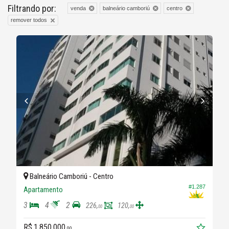
Filtrando por:
venda
balneário camboriú
centro
remover todos
Balneário Camboriú -
Centro
#1.287
Apartamento
3
4
2
226,
120,
00
00
R$ 1.850.000,
00