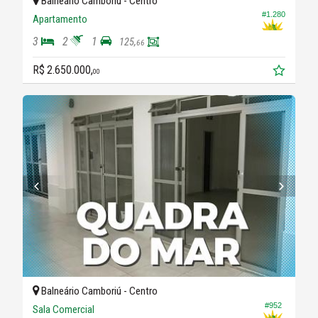
Balneário Camboriú -
Centro
#1.280
Apartamento
3
2
1
125,
66
R$ 2.650.000,
00
Balneário Camboriú -
Centro
#952
Sala Comercial