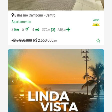
Balneário Camboriú -
Centro
#990
Apartamento
3
5
4
370,
280,
00
00
R$ 2.850.000
R$ 2.650.000,
00