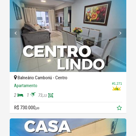
Balneário Camboriú -
Centro
#1.271
Apartamento
2
1
73,
22
R$ 730.000,
00