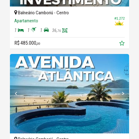
Balneário Camboriú -
Centro
#1.272
Apartamento
1
1
1
36,
76
R$ 485.000,
00