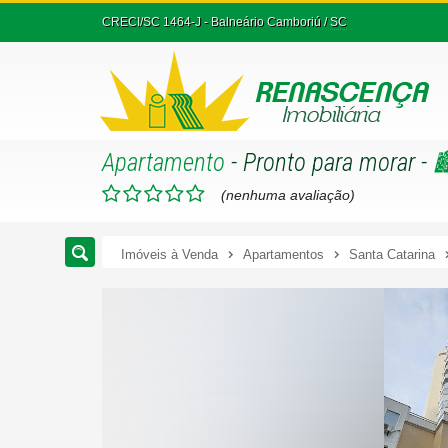
CRECI/SC 1464-J
- Balneário Camboriú /
SC
Apartamento
- Pronto para morar
-

(nenhuma avaliação)
Imóveis à Venda
Apartamentos
Santa Catarina