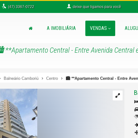
(47)
3367-0722
deixe que
ligamos para você
A IMOBILIÁRIA
VENDAS
ALUGU
️ **Apartamento Central - Entre Avenida Central 
Balneário Camboriú
Centro
🏙️ **Apartamento Central - Entre Aven
B