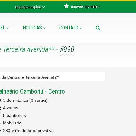
imóveis favoritos
encontre rápido
EL
NOTÍCIAS
CONTATO
-
#990
e Terceira Avenida**
ida Central e Terceira Avenida**
alneário Camboriú
-
Centro
3 dormitórios (3 suítes)
4 vagas
5 banheiros
Mobiliado
280,
m² de área privativa
00