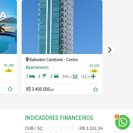
Balneário Camboriú -
Centro
Balneário 
#1.280
#1.035
Apartamento
Apartament
3
4
3
3
4
349,
162,
00
00
R$ 3.450.00
R$ 3.400.000,
00
1
INDICADORES
FINANCEIROS
CUB /
SC
R$ 3.151,24