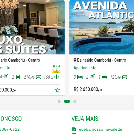
ário Camboriú -
Centro
Balneário Camboriú -
Centro
#854
mento
Apartamento
4
2
3
2
1
216,
160,
125,
40
66
00
R$ 2.650.000,
00.000,
00
00
CONOSCO
VEJA MAIS
3367-0722
receba nosso newsletter