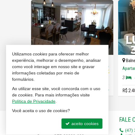
Utilizamos
cookies
para oferecer melhor
experiência, melhorar o desempenho, analisar
o
Balneário Camboriú -
Centro
Balne
como você interage em nosso site e gravar
#992
#696
Apartamento
Aparta
informações coletadas por meio de
3
4
2
3
122,
182,
134,
80
39
41
formulários.
Ao utilizar esse site, você concorda com o uso
R$ 2.400.000,
R$ 2.4
00
de
cookies
. Para mais informações visite
Política de Privacidade
.
Você aceita o uso de
cookies
?
IMOBILIÁRIA RENASCENÇA
FALE 
aceito cookies
Rua 620, nº 123 - Sala 6
(47)