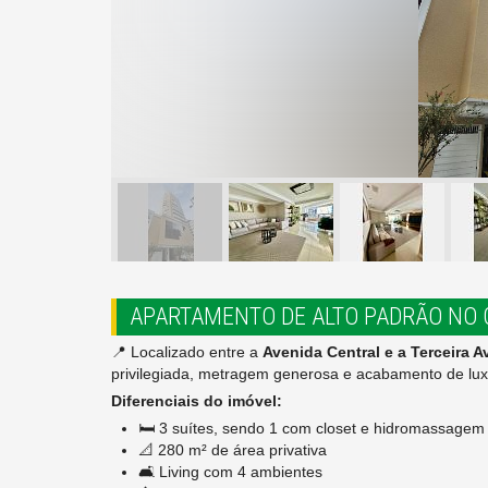
APARTAMENTO DE ALTO PADRÃO NO 
📍 Localizado entre a
Avenida Central e a Terceira A
privilegiada, metragem generosa e acabamento de lux
Diferenciais do imóvel:
🛏️ 3 suítes, sendo 1 com closet e hidromassagem
📐 280 m² de área privativa
🛋️ Living com 4 ambientes