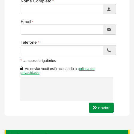
Nome Completo
com
ar condicionado
🥶.
Ambientes Integrados:
Cozinha e sala integradas 🍴,
criando um espaço moderno e funcional para seu dia a dia.
Email
Banheiros:
Conta com banheiro social 🚿 e banheiro de
serviço 🚿.
Serviço:
Área de serviço 🧹 para sua comodidade.
Telefone
📍 Localização Privilegiada na Avenida Brasil:
Desfrute da
região de altíssima valorização
✅ em Balneário
*
campos obrigatórios
Camboriú, com tudo o que você precisa a poucos passos:
Ao enviar você está aceitando a
política de
privacidade
.
Proximidade da Praia:
Apenas 50 metros do famoso
calçadão, perfeito para caminhadas, esportes e lazer.
Avenida Brasil:
Um dos endereços mais desejados e
estratégicos da cidade, com acesso fácil a comércios,
restaurantes e serviços.
enviar
💰 Investimento e Condições:
Valor:
R$ 980.000,00
💰
Condomínio:
R$ 800,00 por mês.