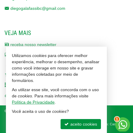
diegogalafassibc@gmail.com
VEJA MAIS
receba nosso newsletter
indicadores financeiros
Utilizamos
cookies
para oferecer melhor
experiência, melhorar o desempenho, analisar
cadastre seu imóvel
como você interage em nosso site e gravar
informações coletadas por meio de
imóveis favoritos
formulários.
mapa de imóveis
Ao utilizar esse site, você concorda com o uso
trabalhe conosco
de
cookies
. Para mais informações visite
Política de Privacidade
.
©
2026
CRECI/SC 1464-J
Política de Privacidade
Você aceita o uso de
cookies
?
2
aceito cookies
Site para imobiliárias
: Castel Digital