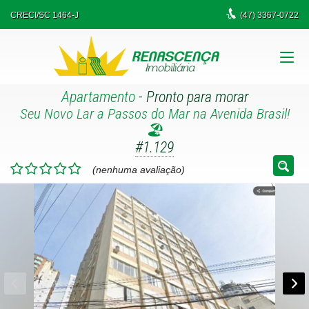
CRECI/SC 1464-J
(47)
3367-0722
Apartamento
- Pronto para morar
Seu Novo Lar a Passos do Mar na Avenida Brasil!
🏖️
#1.129
(nenhuma avaliação)