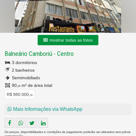
mostrar todas as fotos
Balneário Camboriú
-
Centro
3 dormitórios
2 banheiros
Semimobiliado
90,
m² de área total
00
R$ 980.000,
00
Mais Informações via WhatsApp
Os preços, disponibilidades e condições de pagamento poderão ser alterados sem prévia
comunicação.