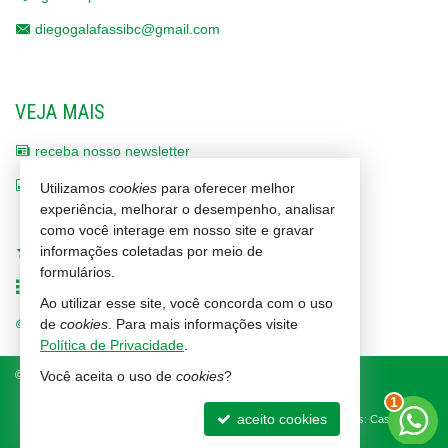
diegogalafassibc@gmail.com
VEJA MAIS
receba nosso newsletter
indicadores financeiros
Utilizamos
cookies
para oferecer melhor
experiência, melhorar o desempenho, analisar
cadastre seu imóvel
como você interage em nosso site e gravar
informações coletadas por meio de
imóveis favoritos
formulários.
mapa de imóveis
Ao utilizar esse site, você concorda com o uso
trabalhe conosco
de
cookies
. Para mais informações visite
Política de Privacidade
.
©
2026
CRECI/SC 1464-J
Política de Privacidade
Você aceita o uso de
cookies
?
1
aceito cookies
Site para imobiliárias
: Castel Digital