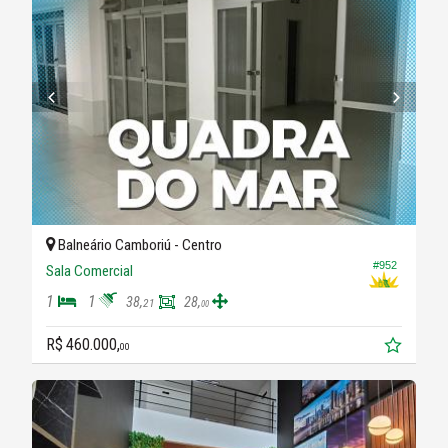
Balneário Camboriú -
Centro
#952
Sala Comercial
1
1
38,
28,
21
00
R$ 460.000,
00