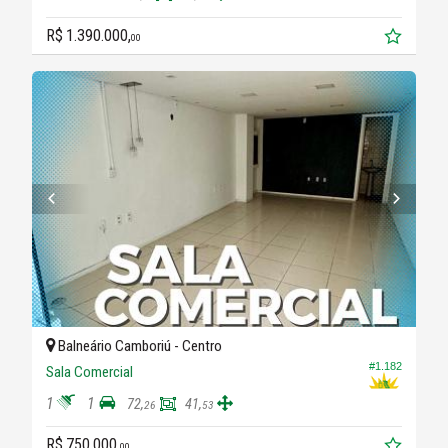
R$ 1.390.000,
00
Balneário Camboriú -
Centro
#1.182
Sala Comercial
1
1
72,
41,
26
53
R$ 750.000,
00