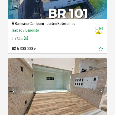
Balneário Camboriú -
Jardim Badeirantes
#1.269
Galpão / Depósito
1.212,
00
R$ 6.300.000,
00