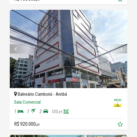
Balneário Camboriú -
Ariribá
#830
Sala Comercial
1
1
2
103,
89
R$ 920.000,
00