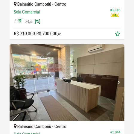
Balneário Camboriú -
Centro
#1.145
Sala Comercial
1
74,
61
R$ 710.000
R$ 700.000,
00
Balneário Camboriú -
Centro
#1.044