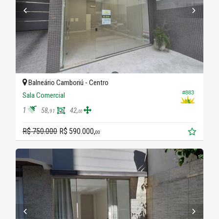
Balneário Camboriú -
Centro
#883
Sala Comercial
1
58,
42,
91
00
R$ 750.000
R$ 590.000,
00