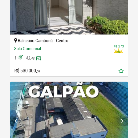
Balneário Camboriú -
Centro
#1.273
Sala Comercial
1
43,
48
R$ 530.000,
00