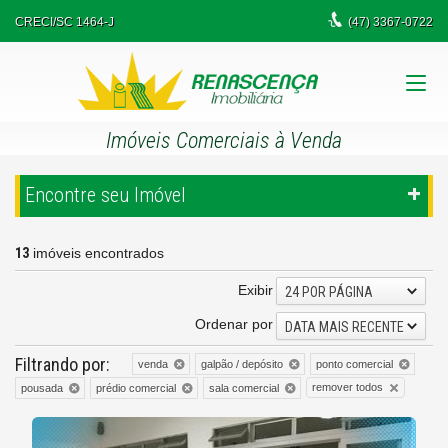
CRECI/SC 1464-J
(47)
3367-0722
Imóveis Comerciais à Venda
Encontre seu Imóvel
13
imóveis encontrados
Exibir
24 POR PÁGINA
Ordenar por
DATA MAIS RECENTE
Filtrando por:
venda
galpão / depósito
ponto comercial
remover todos
pousada
prédio comercial
sala comercial