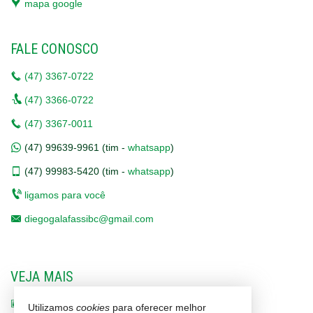
mapa google
FALE CONOSCO
(47)
3367-0722
(47)
3366-0722
(47)
3367-0011
(47)
99639-9961 (tim -
whatsapp
)
(47)
99983-5420 (tim -
whatsapp
)
ligamos para você
diegogalafassibc@gmail.com
VEJA MAIS
receba nosso newsletter
Utilizamos
cookies
para oferecer melhor