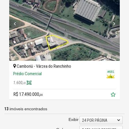
Camboriú -
Várzea do Ranchinho
#681
Prédio Comercial
1.600,
00
R$ 17.490.000,
00
13
imóveis encontrados
Exibir
24 POR PÁGINA