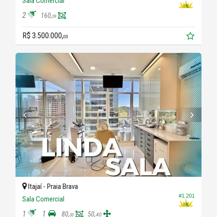
Sala Comercial
2
160,
09
R$ 3.500.000,
00
Itajaí -
Praia Brava
#1.201
Sala Comercial
1
1
80,
50,
40
00