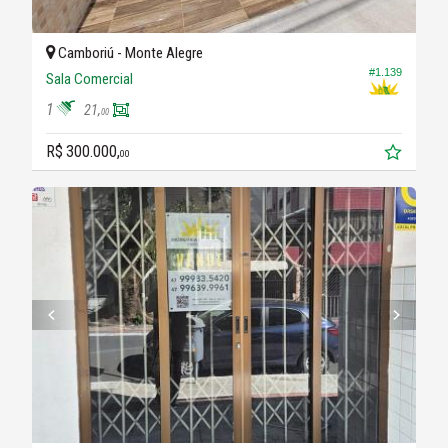
Camboriú -
Monte Alegre
#1.139
Sala Comercial
1
21,
00
R$ 300.000,
00