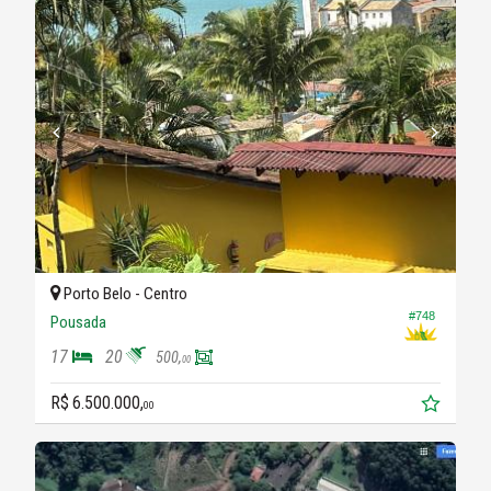
Porto Belo -
Centro
#748
Pousada
17
20
500,
00
R$ 6.500.000,
00