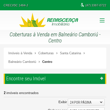
CRECI/SC 1464-J
(47)
3367-0722
Coberturas à Venda em Balneário Camboriú -
Centro
Imóveis à Venda
Coberturas
Santa Catarina
Balneário Camboriú
Centro
Encontre seu Imóvel
2
imóveis encontrados
Exibir
24 POR PÁGINA