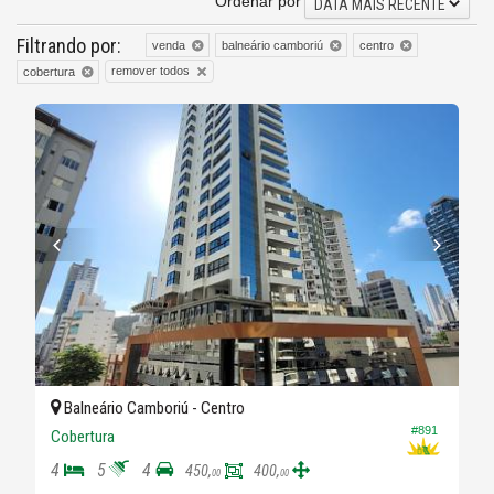
Ordenar por
DATA MAIS RECENTE
Filtrando por:
venda
balneário camboriú
centro
remover todos
cobertura
Balneário Camboriú -
Centro
#891
Cobertura
4
5
4
450,
400,
00
00