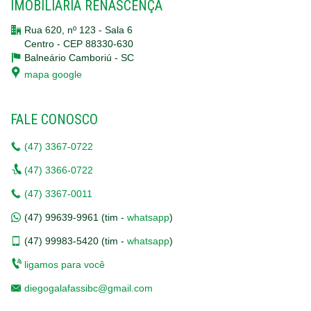
IMOBILIÁRIA RENASCENÇA
Rua 620, nº 123 - Sala 6
Centro - CEP 88330-630
Balneário Camboriú -
SC
mapa google
FALE CONOSCO
(47)
3367-0722
(47)
3366-0722
(47)
3367-0011
(47)
99639-9961 (tim -
whatsapp
)
(47)
99983-5420 (tim -
whatsapp
)
ligamos para você
diegogalafassibc@gmail.com