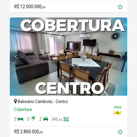
R$ 12.000.000,
00
Balneário Camboriú -
Centro
#958
Cobertura
5
5
2
340,
66
R$ 2.800.000,
00