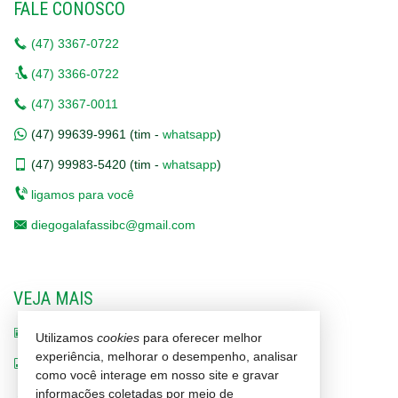
FALE CONOSCO
(47)
3367-0722
(47)
3366-0722
(47)
3367-0011
(47)
99639-9961 (tim -
whatsapp
)
(47)
99983-5420 (tim -
whatsapp
)
ligamos para você
diegogalafassibc@gmail.com
VEJA MAIS
receba nosso newsletter
Utilizamos
cookies
para oferecer melhor
experiência, melhorar o desempenho, analisar
indicadores financeiros
como você interage em nosso site e gravar
cadastre seu imóvel
informações coletadas por meio de