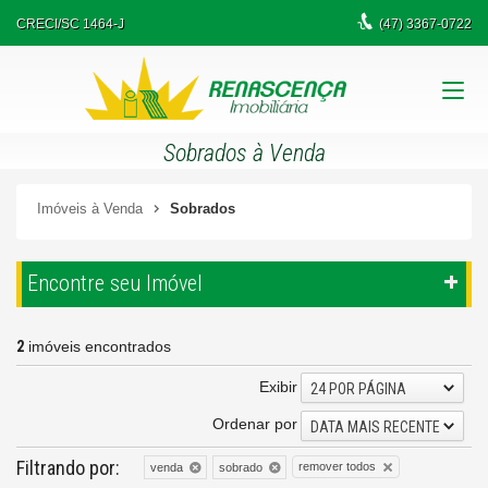
CRECI/SC 1464-J
(47)
3367-0722
Sobrados à Venda
Imóveis à Venda
Sobrados
Encontre seu Imóvel
2
imóveis encontrados
Exibir
24 POR PÁGINA
Ordenar por
DATA MAIS RECENTE
Filtrando por:
remover todos
venda
sobrado