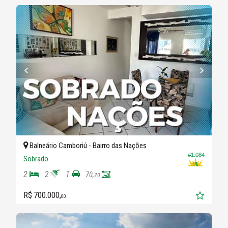
Balneário Camboriú -
Bairro das Nações
#1.084
Sobrado
2
2
1
70,
70
R$ 700.000,
00