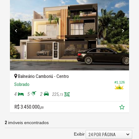
Balneário Camboriú -
Centro
#1.126
Sobrado
4
5
2
225,
73
R$ 3.450.000,
00
2
imóveis encontrados
Exibir
24 POR PÁGINA