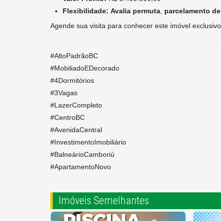
Flexibilidade:
Avalia permuta
,
parcelamento de
Agende sua visita para conhecer este imóvel exclusivo
#AltoPadrãoBC
#MobiliadoEDecorado
#4Dormitórios
#3Vagas
#LazerCompleto
#CentroBC
#AvenidaCentral
#InvestimentoImobiliário
#BalneárioCamboriú
#ApartamentoNovo
Imóveis Semelhantes