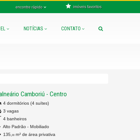
imóveis favoritos
encontre rápido
EL
NOTÍCIAS
CONTATO
alneário Camboriú
-
Centro
4 dormitórios (4 suítes)
3 vagas
4 banheiros
Alto Padrão - Mobiliado
135,
m² de área privativa
00