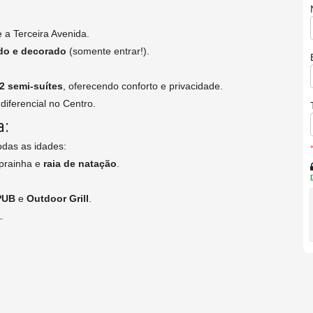
e a Terceira Avenida.
ado e decorado
(somente entrar!).
2 semi-suítes
, oferecendo conforto e privacidade.
diferencial no Centro.
a:
odas as idades:
 prainha e
raia de natação
.
PUB
e
Outdoor Grill
.
a
.