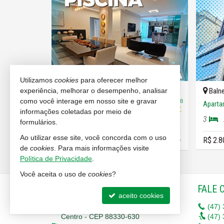
Utilizamos
cookies
para oferecer melhor
o
Balneário Camboriú -
Centro
Balne
experiência, melhorar o desempenho, analisar
como você interage em nosso site e gravar
#1.204
#1.098
Apartamento
Aparta
informações coletadas por meio de
3
2
4
3
222,
250,
177,
15
formulários.
00
00
Ao utilizar esse site, você concorda com o uso
R$ 2.8
R$ 2.950.000,
00
de
cookies
. Para mais informações visite
Política de Privacidade
.
Você aceita o uso de
cookies
?
IMOBILIÁRIA RENASCENÇA
FALE 
aceito cookies
Rua 620, nº 123 - Sala 6
(47)
Centro - CEP 88330-630
(47)