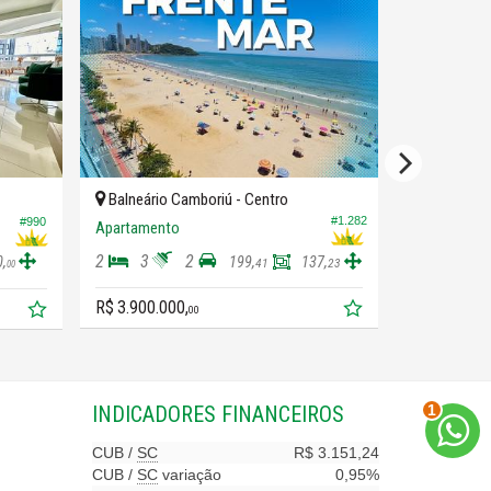
Balneário Camboriú -
Centro
Balneário 
#1.282
#990
Apartamento
Apartament
2
3
2
3
2
0,
199,
137,
41
23
00
R$ 3.900.000,
R$ 2.500.00
00
2
INDICADORES
FINANCEIROS
CUB /
SC
R$ 3.151,24
CUB /
SC
variação
0,95%