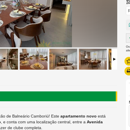
R
Os
al
!
ção de Balneário Camboriú! Este
apartamento novo
está
o
, e conta com uma localização central, entre a
Avenida
azer de clube completa.