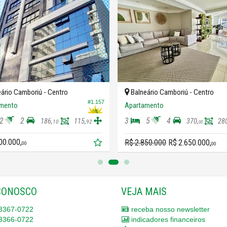
ário Camboriú -
Centro
Balneário Camboriú -
Centro
#1.157
mento
Apartamento
2
2
3
5
4
186,
115,
370,
28
10
92
00
00.000,
R$ 2.850.000
R$ 2.650.000,
00
00
CONOSCO
VEJA MAIS
3367-0722
receba nosso newsletter
3366-0722
indicadores financeiros