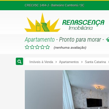
CRECI/SC 1464-J
- Balneário Camboriú /
SC
Apartamento
- Pronto para morar
-

(nenhuma avaliação)
Imóveis à Venda
Apartamentos
Santa Catarina