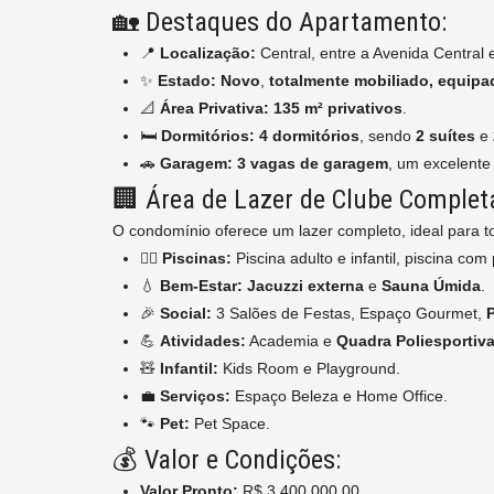
🏡 Destaques do Apartamento:
📍
Localização:
Central, entre a Avenida Central 
✨
Estado:
Novo
,
totalmente mobiliado, equip
📐
Área Privativa:
135 m² privativos
.
🛏️
Dormitórios:
4 dormitórios
, sendo
2 suítes
e
🚗
Garagem:
3 vagas de garagem
, um excelente 
🏢 Área de Lazer de Clube Complet
O condomínio oferece um lazer completo, ideal para t
🏊‍♀️
Piscinas:
Piscina adulto e infantil, piscina com
💧
Bem-Estar:
Jacuzzi externa
e
Sauna Úmida
.
🎉
Social:
3 Salões de Festas, Espaço Gourmet,
💪
Atividades:
Academia e
Quadra Poliesportiv
🧸
Infantil:
Kids Room e Playground.
💼
Serviços:
Espaço Beleza e Home Office.
🐾
Pet:
Pet Space.
💰 Valor e Condições:
Valor Pronto:
R$ 3.400.000,00