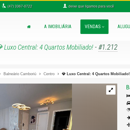
(47)
3367-0722
deixe que
ligamos para você
A IMOBILIÁRIA
VENDAS
ALUGU
-
#1.212
 Luxo Central: 4 Quartos Mobiliado!
Balneário Camboriú
Centro
💎 Luxo Central: 4 Quartos Mobiliado!
B