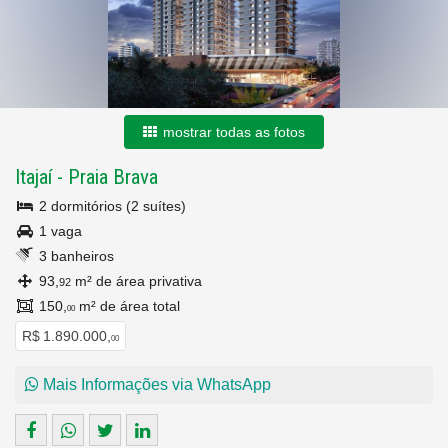
mostrar todas as fotos
Itajaí
-
Praia Brava
2 dormitórios (2 suítes)
1 vaga
3 banheiros
93,
m² de área privativa
92
150,
m² de área total
00
R$ 1.890.000,
00
Mais Informações via WhatsApp