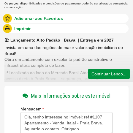
Os preços, disponibilidades e condições de pagamento poderão ser alterados sem prévia
comunicação.
Adicionar aos Favoritos
Imprimir
🏖️
Lançamento Alto Padrão | Brava | Entrega em 2027
Invista em uma das regiões de maior valorização imobiliária do
Brasil!
Obra em andamento com excelente padrão construtivo e
infraestrutura completa de lazer.
📍Localizado ao lado do Mercado Brasil Atacadista, com novo
Continuar Lendo...
acesso direto à Praia Brava – segurança, praticidade e
valorização garantida!
✔️ 94 m² privativos
Mais informações sobre este imóvel
✔️ Vista espetacular para o pôr do sol
✔️ 2 suítes confortáveis
Mensagem
✔️ Lavabo social
✔️ Living integrado
✔️ Sacada com churrasqueira a carvão
🚗 1 vaga de garagem