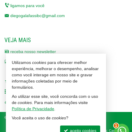
ligamos para você
diegogalafassibc@gmail.com
VEJA MAIS
receba nosso newsletter
indicadores financeiros
Utilizamos
cookies
para oferecer melhor
experiência, melhorar o desempenho, analisar
cadastre seu imóvel
como você interage em nosso site e gravar
informações coletadas por meio de
imóveis favoritos
formulários.
mapa de imóveis
Ao utilizar esse site, você concorda com o uso
trabalhe conosco
de
cookies
. Para mais informações visite
Política de Privacidade
.
©
2026
CRECI/SC 1464-J
Política de Privacidade
Você aceita o uso de
cookies
?
1
aceito cookies
Site para imobiliárias
: Castel Digital