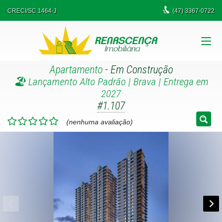
CRECI/SC 1464-J
(47)
3367-0722
Apartamento
- Em Construção
🏖️ Lançamento Alto Padrão | Brava | Entrega em
2027
#1.107
(nenhuma avaliação)