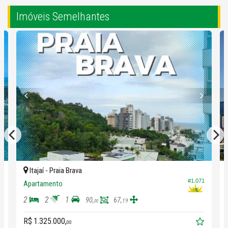
Imóveis Semelhantes
Itajaí -
Praia Brava
#1.071
2
Apartamento
2
2
1
90,
67,
19
00
R$ 1.325.000,
00