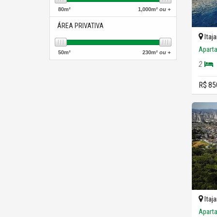
80
m²
1,000
m²
ou +
ÁREA PRIVATIVA
Itaja
Apart
50
m²
230
m²
ou +
2
R$ 85
Itaja
Apart