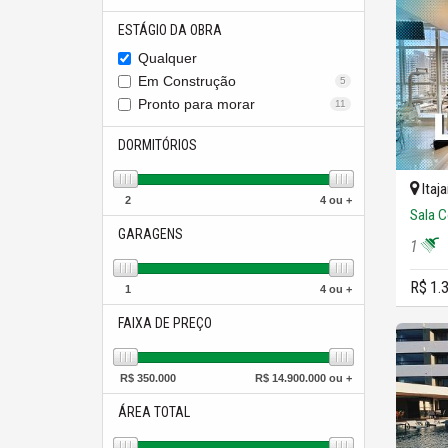
ESTÁGIO DA OBRA
Qualquer
Em Construção
5
Pronto para morar
11
DORMITÓRIOS
Itaja
2
4 ou +
Sala C
GARAGENS
1
R$ 1.
1
4 ou +
FAIXA DE PREÇO
R$
350.000
R$
14.900.000 ou +
ÁREA TOTAL