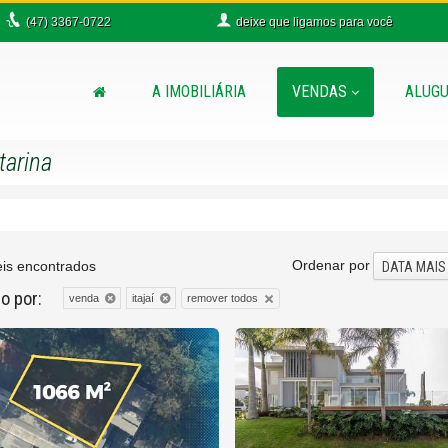
(47)
3367-0722
deixe que
ligamos para você
A IMOBILIÁRIA
VENDAS
ALUGU
tarina
Ordenar por
is encontrados
DATA MAIS
do por:
remover todos
venda
itajaí