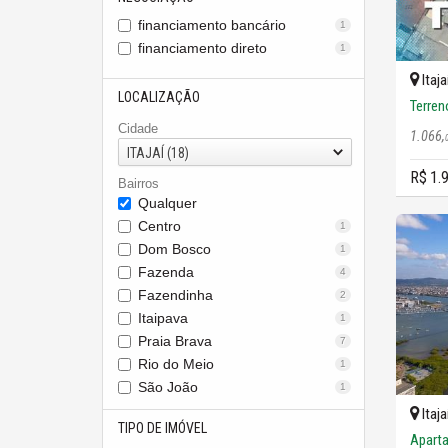
financiamento bancário
1
financiamento direto
1
Itaja
LOCALIZAÇÃO
Terren
Cidade
1.066,
ITAJAÍ (18)
R$ 1.
Bairros
Qualquer
Centro
1
Dom Bosco
1
Fazenda
4
Fazendinha
2
Itaipava
1
Praia Brava
7
Rio do Meio
1
São João
1
Itaja
TIPO DE IMÓVEL
Apart