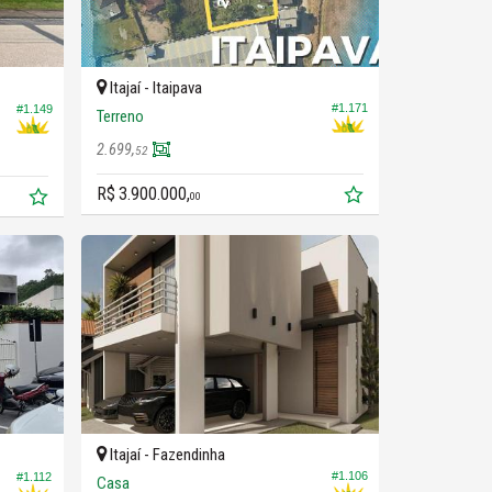
Itajaí -
Itaipava
#1.171
#1.149
Terreno
2.699,
52
R$ 3.900.000,
00
Itajaí -
Fazendinha
#1.106
#1.112
Casa