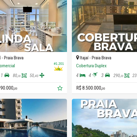
í -
Praia Brava
Itajaí -
Praia Brava
#1.201
omercial
Cobertura Duplex
1
4
4
3
80,
50,
290,
23
40
00
00
390.000,
R$ 8.500.000,
00
00