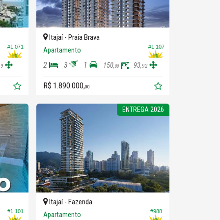
Itajaí -
Praia Brava
#1.071
#1.107
Apartamento
2
3
1
150,
93,
19
92
00
R$ 1.890.000,
00
ENTREGA 2026
Itajaí -
Fazenda
#1.101
#988
Apartamento