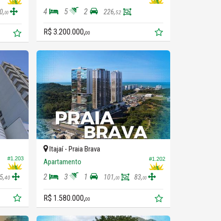
4
5
2
0,
226,
52
00
R$ 3.200.000,
00
Itajaí -
Praia Brava
#1.203
#1.202
Apartamento
2
3
1
5,
101,
83,
40
00
00
R$ 1.580.000,
00