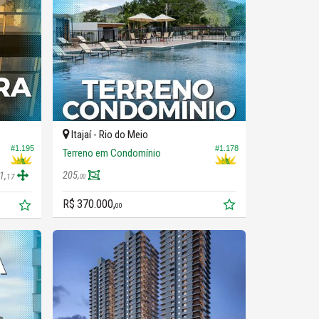
Itajaí -
Rio do Meio
#1.178
#1.195
Terreno em Condomínio
205,
1,
17
00
R$ 370.000,
00