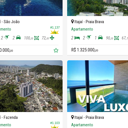
í -
São João
Itajaí -
Praia Brava
#1.137
amento
Apartamento
2
2
2
2
1
100,
72,
90,
67,
00
00
00
R$ 1.325.000,
0.000,
00
00
í -
Fazenda
Itajaí -
Praia Brava
#1.103
amento
Apartamento