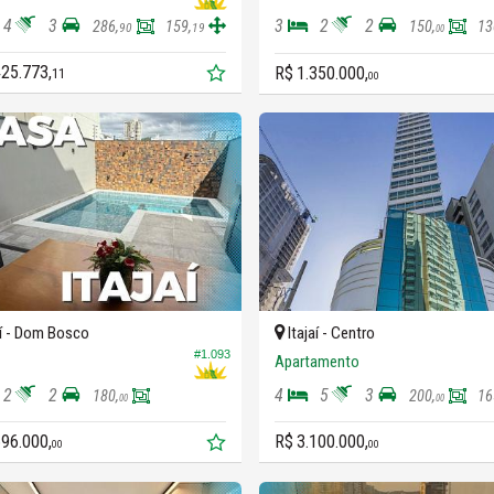
4
3
3
2
2
286,
159,
150,
13
90
19
00
425.773,
R$ 1.350.000,
11
00
í -
Dom Bosco
Itajaí -
Centro
#1.093
Apartamento
2
2
4
5
3
180,
200,
16
00
00
696.000,
R$ 3.100.000,
00
00