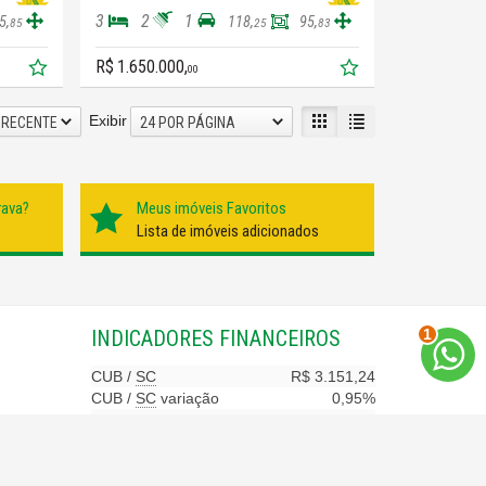
3
2
1
5,
118,
95,
85
25
83
R$ 1.650.000,
00
Exibir
 RECENTE
24 POR PÁGINA
rava?
Meus imóveis Favoritos
Lista de imóveis adicionados
2
INDICADORES
FINANCEIROS
CUB /
SC
R$ 3.151,24
CUB /
SC
variação
0,95%
Poupança
0,6738%
Dólar Comercial
R$ 5,09
Euro
R$ 5,88