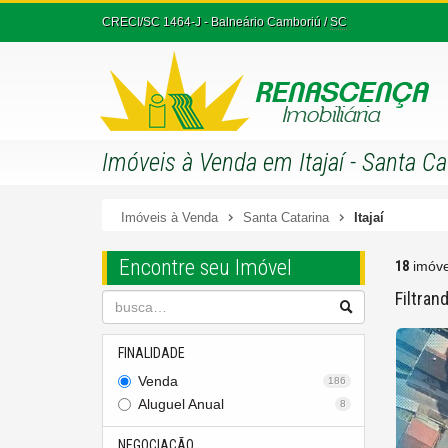
CRECI/SC 1464-J
- Balneário Camboriú /
SC
Imóveis à Venda em Itajaí - Santa Ca
Imóveis à Venda
Santa Catarina
Itajaí
Encontre seu Imóvel
18
imóve
Filtran
FINALIDADE
Venda
186
Aluguel Anual
8
NEGOCIAÇÃO