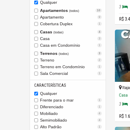
Qualquer
3
Apartamentos
10
(todos)
Apartamento
9
R$ 3.
Cobertura Duplex
1
Casas
4
(todas)
Casa
3
Casa em Condomínio
1
Terrenos
3
(todos)
Terreno
2
Terreno em Condomínio
1
Sala Comercial
1
CARACTERÍSTICAS
Itaja
Qualquer
Casa
Frente para o mar
1
3
Diferenciado
1
Mobiliado
4
R$ 1.
Semimobiliado
4
Alto Padrão
1