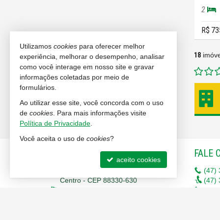
2
R$ 73
Utilizamos
cookies
para oferecer melhor
18
imóve
experiência, melhorar o desempenho, analisar
como você interage em nosso site e gravar
informações coletadas por meio de
formulários.
Ao utilizar esse site, você concorda com o uso
de
cookies
. Para mais informações visite
Política de Privacidade
.
Você aceita o uso de
cookies
?
IMOBILIÁRIA RENASCENÇA
FALE 
aceito cookies
Rua 620, nº 123 - Sala 6
(47)
Centro - CEP 88330-630
(47)
Balneário Camboriú -
SC
(47)
mapa google
(47)
9
(47)
9
liga