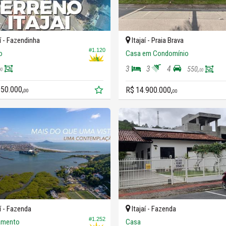
í -
Fazendinha
Itajaí -
Praia Brava
#1.120
o
Casa em Condomínio
3
3
4
550,
00
00
950.000,
R$ 14.900.000,
00
00
í -
Fazenda
Itajaí -
Fazenda
#1.252
amento
Casa