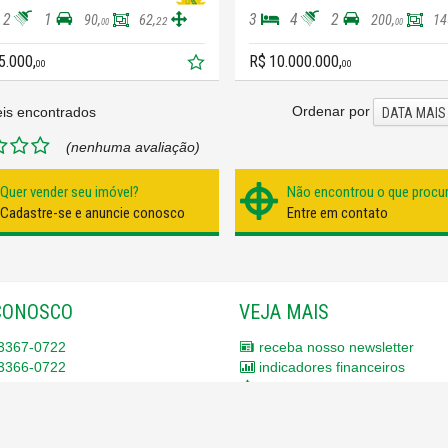
2
1
3
4
2
90,
62,
200,
14
22
00
00
5.000,
R$ 10.000.000,
00
00
Ordenar por
is encontrados
DATA MAIS
(nenhuma avaliação)
Quer vender seu imóvel?
Não encontrou o que procu
Cadastre-se e anuncie conosco
Entre em contato
CONOSCO
VEJA MAIS
3367-0722
receba nosso newsletter
3366-0722
indicadores financeiros
3367-0011
cadastre seu imóvel
9639-9961 (tim -
whatsapp
)
mapa de imóveis
9983-5420 (tim -
whatsapp
)
trabalhe conosco
mos para você