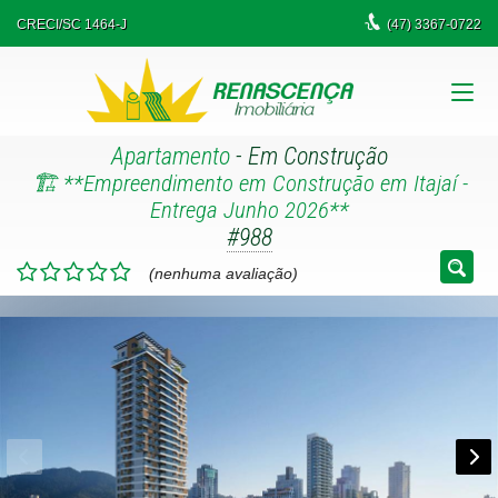
CRECI/SC 1464-J
(47)
3367-0722
Apartamento
- Em Construção
🏗️ **Empreendimento em Construção em Itajaí -
Entrega Junho 2026**
#988
(nenhuma avaliação)