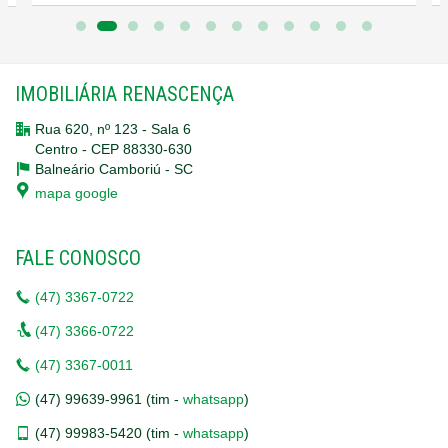
- 🏋️ Academia para manter a forma sem sair de casa
- 🛎️ Guarita de segurança e Hall de entrada decorado e
IMOBILIÁRIA RENASCENÇA
mobiliado
Rua 620, nº 123 - Sala 6
- 🎉 Salão de Festas e Espaço Gourmet para celebrações
Centro - CEP 88330-630
memoráveis
Balneário Camboriú -
SC
mapa google
- 🏊 Piscina Adulta, Piscina Infantil e Piscina Térmica para
diversão e relaxamento em todas as idades
FALE CONOSCO
- 🎮 Sala de Jogos e Playground para entretenimento das
(47)
3367-0722
crianças
(47)
3366-0722
- 🧖‍♂️ Sauna Seca e Sauna Úmida para momentos de
(47)
3367-0011
relaxamento
(47)
99639-9961 (tim -
whatsapp
)
- 🎵 Boate para diversão noturna
(47)
99983-5420 (tim -
whatsapp
)