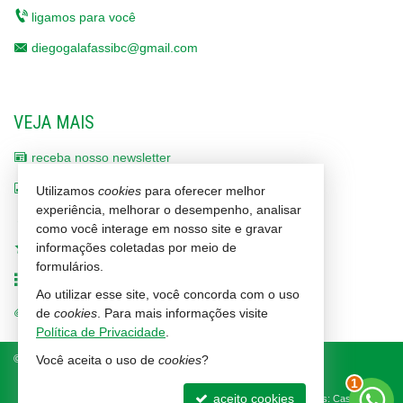
- 🏓 Espaço Grill e Mini Quadra para momentos de lazer ao
ligamos para você
ar livre
diegogalafassibc@gmail.com
- 🎨 Kids Club para as crianças se divertirem com
segurança
VEJA MAIS
- ☀️ Solarium com vista para o mar para aproveitar o sol e
receba nosso newsletter
a brisa marinha
indicadores financeiros
Utilizamos
cookies
para oferecer melhor
experiência, melhorar o desempenho, analisar
- 🍴 Cozinha de Apoio a Buffets para facilitar a
cadastre seu imóvel
como você interage em nosso site e gravar
organização de eventos
informações coletadas por meio de
imóveis favoritos
formulários.
- ⚡ Gerador de Energia para maior segurança e conforto
mapa de imóveis
Ao utilizar esse site, você concorda com o uso
em caso de falta de energia
trabalhe conosco
de
cookies
. Para mais informações visite
Política de Privacidade
.
©
2026
CRECI/SC 1464-J
Política de Privacidade
Você aceita o uso de
cookies
?
---
1
aceito cookies
Site para imobiliárias
: Castel Digital