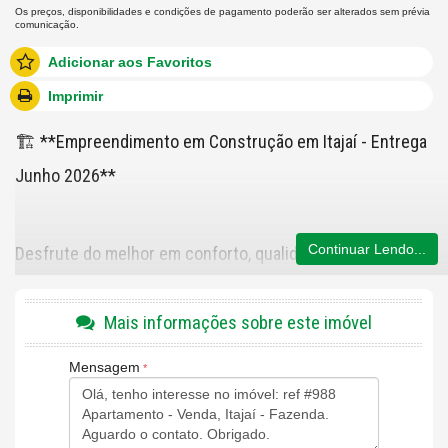
Os preços, disponibilidades e condições de pagamento poderão ser alterados sem prévia
comunicação.
Adicionar aos Favoritos
Imprimir
🏗️ **Empreendimento em Construção em Itajaí - Entrega
Junho 2026**
Continuar Lendo...
Desfrute do melhor em conforto, qualidade e localização
privilegiada com este empreendimento da renomada
Construtora Lotisa. Localizado na região mais nobre de
Mais informações sobre este imóvel
Itajaí, em frente à Associação da ABB, este prédio de
Mensagem
esquina oferece uma vista permanente e deslumbrante
para a área de preservação ambiental da associação.