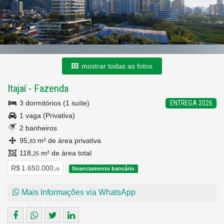
mostrar todas as fotos
Itajaí
-
Fazenda
3 dormitórios (1 suíte)
ENTREGA 2026
1 vaga (Privativa)
2 banheiros
95,
m² de área privativa
83
118,
m² de área total
25
R$ 1.650.000,
financiamento bancário
00
Mais Informações via WhatsApp