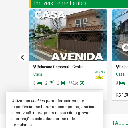
Imóveis Semelhantes
 dos Estados
Balneário Camboriú -
Centro
Balne
#1.030
#1.246
Casa
Casa
3
2
2
3
118,
92
R$ 1.800.000,
R$ 1.9
00
Utilizamos
cookies
para oferecer melhor
experiência, melhorar o desempenho, analisar
como você interage em nosso site e gravar
informações coletadas por meio de
IMOBILIÁRIA RENASCENÇA
FALE 
formulários.