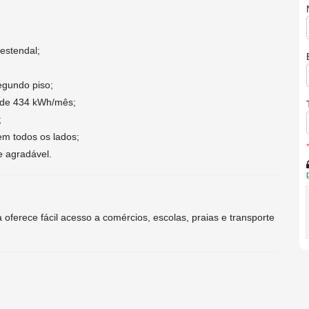
estendal;
egundo piso;
de 434 kWh/mês;
;
em todos os lados;
e agradável.
oferece fácil acesso a comércios, escolas, praias e transporte