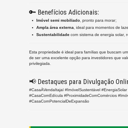
🔑 Benefícios Adicionais:
Imóvel semi mobiliado
, pronto para morar;
Ampla área externa
, ideal para momentos de laze
Sustentabilidade
com sistema de energia solar, r
Esta propriedade é ideal para famílias que buscam um
de ser uma excelente opção para investidores que valo
privilegiada.
📢 Destaques para Divulgação Onli
#CasaÀVendaItajaí #ImóvelSustentável #EnergiaSolar 
#CasaComEdícula #ProximidadeComComércios #Imóve
#CasaComPotencialDeExpansão