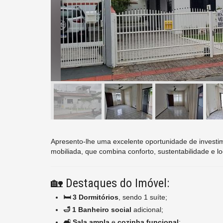
Apresento-lhe uma excelente oportunidade de investi
mobiliada, que combina conforto, sustentabilidade e loc
🏡 Destaques do Imóvel:
🛏️ 3 Dormitórios
, sendo 1 suíte;
🛁 1 Banheiro social
adicional;
🛋️ Sala ampla
e
cozinha funcional
;