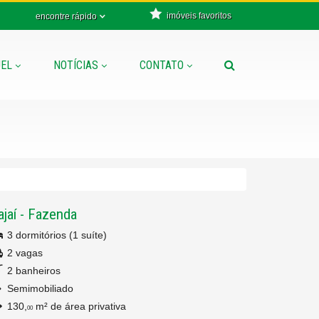
imóveis favoritos
encontre rápido
EL
NOTÍCIAS
CONTATO
ajaí
-
Fazenda
3 dormitórios (1 suíte)
2 vagas
2 banheiros
Semimobiliado
130,
m² de área privativa
00