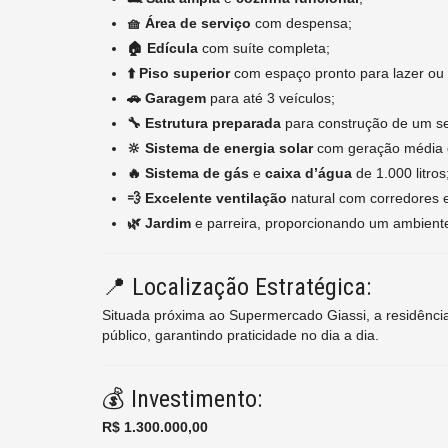
🧺 Área de serviço
com despensa;
🏠 Edícula
com suíte completa;
⬆️ Piso superior
com espaço pronto para lazer ou 
🚗 Garagem
para até 3 veículos;
🔧 Estrutura preparada
para construção de um s
🔆 Sistema de energia solar
com geração média 
🔥 Sistema de gás
e
caixa d’água
de 1.000 litros
💨 Excelente ventilação
natural com corredores 
🌿 Jardim
e parreira, proporcionando um ambient
📍 Localização Estratégica:
Situada próxima ao Supermercado Giassi, a residência 
público, garantindo praticidade no dia a dia.
💰 Investimento:
R$ 1.300.000,00