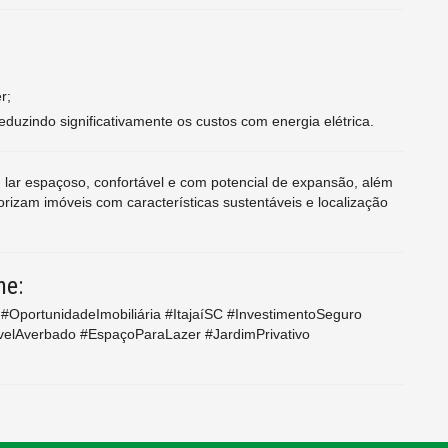
r;
eduzindo significativamente os custos com energia elétrica.
 lar espaçoso, confortável e com potencial de expansão, além
rizam imóveis com características sustentáveis e localização
ne:
#OportunidadeImobiliária #ItajaíSC #InvestimentoSeguro
lAverbado #EspaçoParaLazer #JardimPrivativo