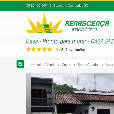
CRECI/SC 1464-J
- Balneário Camboriú /
SC
Casa
- Pronto para morar
-
CASA FAZ
5
/
5
(
1
avaliação)
Imóveis à Venda
Casas
Santa Catarina
Itajaí