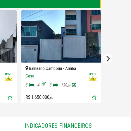
Balneário Camboriú -
Ariribá
Balneário 
#970
#971
Casa
Casa
3
4
3
4
4
130,
00
R$ 1.650.000,
R$ 1.490.00
00
INDICADORES
FINANCEIROS