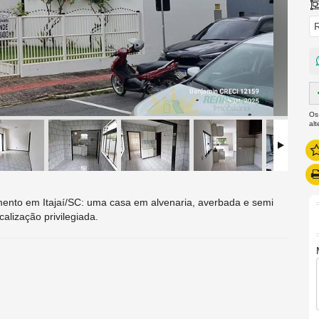
R
Os
al
mento em Itajaí/SC: uma casa em alvenaria, averbada e semi
alização privilegiada.