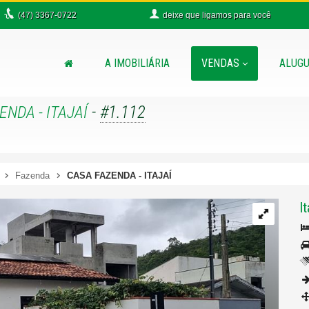
(47)
3367-0722
deixe que
ligamos para você
A IMOBILIÁRIA
VENDAS
ALUGU
-
#1.112
ENDA - ITAJAÍ
Fazenda
CASA FAZENDA - ITAJAÍ
It