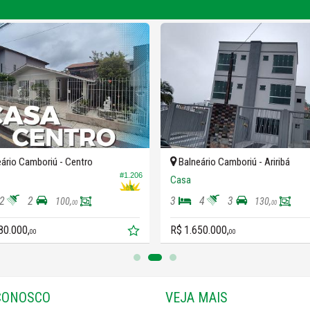
ário Camboriú -
Centro
Balneário Camboriú -
Ariribá
#1.206
Casa
2
2
3
4
3
100,
130,
00
00
80.000,
R$ 1.650.000,
00
00
CONOSCO
VEJA MAIS