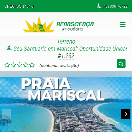
CRECI/SC 1464-J
(47)
3367-0722
Terreno
🏝️ Seu Santuário em Mariscal: Oportunidade Única!
#1.232
(nenhuma avaliação)