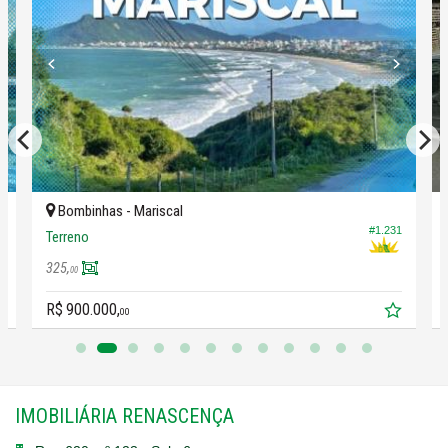
#PraiaDeMariscal
#InvestimentoBombinhas
#LoteNoLitoral
#ViverNoParaíso
#ConstruçãoCivilSC
#OportunidadeMariscal
#MariscalBombinhas
#CasaDePraia
Bombinhas -
Mariscal
0
#1.231
Terreno
325,
00
R$ 900.000,
00
IMOBILIÁRIA RENASCENÇA