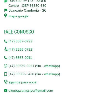
Rua 620, nº 123 - Sala 6
Centro - CEP 88330-630
Balneário Camboriú -
SC
mapa google
FALE CONOSCO
(47)
3367-0722
(47)
3366-0722
(47)
3367-0011
(47)
99639-9961 (tim -
whatsapp
)
(47)
99983-5420 (tim -
whatsapp
)
ligamos para você
diegogalafassibc@gmail.com