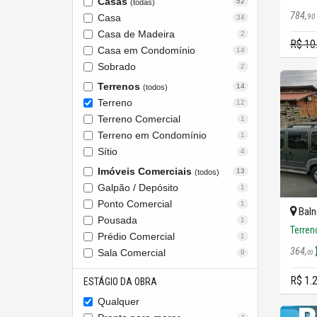
Casas
52
(todas)
784,
90
Casa
34
Casa de Madeira
2
R$ 10
Casa em Condomínio
14
Sobrado
2
Terrenos
14
(todos)
Terreno
12
Terreno Comercial
1
Terreno em Condomínio
1
Sítio
4
Imóveis Comerciais
13
(todos)
Galpão / Depósito
1
Ponto Comercial
1
Baln
Pousada
1
Terren
Prédio Comercial
1
364,
Sala Comercial
9
00
R$ 1.
ESTÁGIO DA OBRA
Qualquer