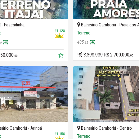
í -
Fazendinha
Balneário Camboriú -
Praia dos
#1.120
o
Terreno
405,
62
00
R$ 3.300.000
R$ 2.700.000,
950.000,
00
00
eário Camboriú -
Ariribá
Balneário Camboriú -
Centro
#1.156
o
Terreno