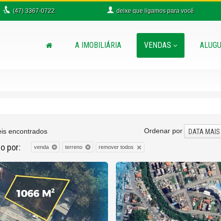
(47)
3367-0722
deixe que
ligamos para você
A IMOBILIÁRIA
VENDAS
ALUGU
Ordenar por
is encontrados
DATA MAIS
do por:
remover todos
venda
terreno