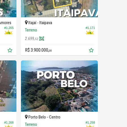
 Amores
Itajaí -
Itaipava
#1.265
#1.171
Terreno
2.699,
52
R$ 3.900.000,
00
Porto Belo -
Centro
#1.268
#1.258
Terreno