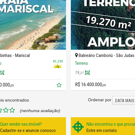
inhas -
Mariscal
Balneário Camboriú -
São Judas
#1.230
o
Terreno
19,
27
R$ 16.400.000,
0.000,
00
00
Ordenar por
is encontrados
DATA MAIS
(nenhuma avaliação)
Quer vender seu imóvel?
Não encontrou o que procu
Cadastre-se e anuncie conosco
Entre em contato