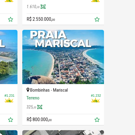
1.610,
00
R$ 2.550.000,
00
Bombinhas -
Mariscal
#1.231
#1.232
Terreno
325,
00
R$ 800.000,
00