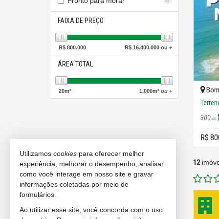
Pronto para morar
4
FAIXA DE PREÇO
R$
800.000
R$
16.400.000 ou +
ÁREA TOTAL
Bomb
20
m²
1,000
m²
ou +
Terren
300,
00
R$ 80
Utilizamos
cookies
para oferecer melhor
12
imóve
experiência, melhorar o desempenho, analisar
como você interage em nosso site e gravar
informações coletadas por meio de
formulários.
Ao utilizar esse site, você concorda com o uso