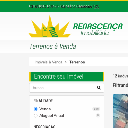
CRECI/SC 1464-J
- Balneário Camboriú /
SC
Terrenos à Venda
Imóveis à Venda
Terrenos
Encontre seu Imóvel
12
imóve
Filtran
FINALIDADE
Venda
186
Aluguel Anual
8
NEGOCIAÇÃO