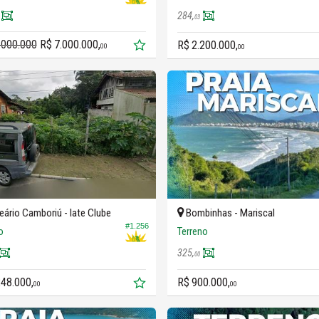
284,
03
.000.000
R$ 7.000.000,
R$ 2.200.000,
00
00
eário Camboriú -
Iate Clube
Bombinhas -
Mariscal
#1.256
o
Terreno
325,
00
248.000,
R$ 900.000,
00
00