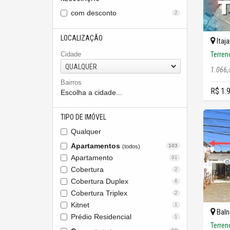
com desconto
2
LOCALIZAÇÃO
Itaja
Terren
Cidade
QUALQUER
1.066,
Bairros
R$ 1.
Escolha a cidade...
TIPO DE IMÓVEL
Qualquer
Apartamentos
103
(todos)
Apartamento
91
Cobertura
2
Cobertura Duplex
6
Cobertura Triplex
2
Kitnet
1
Baln
Prédio Residencial
1
Terren