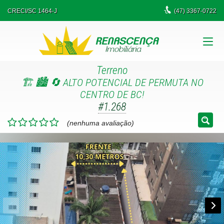
CRECI/SC 1464-J
(47)
3367-0722
Terreno
🏗️ 🏙️ 🔄 ALTO POTENCIAL DE PERMUTA NO
CENTRO DE BC!
#1.268
(nenhuma avaliação)