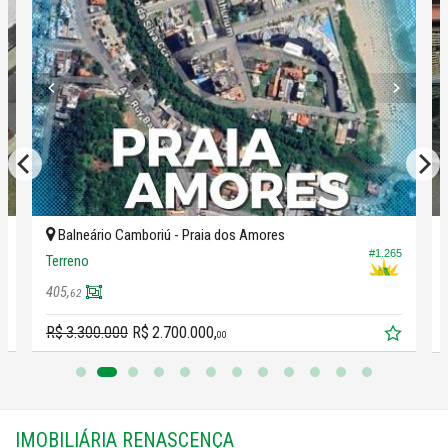
em imóvel pronto
como parte do pagamento.
#TerrenoCentralBC
#CentroBC
#PermutaBC
#InvestimentoBC
#TerrenoParaConstrutora
#OportunidadeImobiliária
#ImóvelComercialBC
#BalneárioCamboriú
Balneário Camboriú -
Praia dos Amores
#PermutaImóvel
5
#1.265
Terreno
#DiegoGalafassi
405,
62
R$ 3.300.000
R$ 2.700.000,
00
IMOBILIÁRIA RENASCENÇA