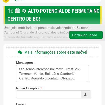
🏗️ 🏙️ 🔄
ALTO POTENCIAL DE PERMUTA NO
CENTRO DE BC!
Uma joia imobiliária no ponto mais valorizado de Balneário
Camboriú! O grande diferencial deste imóvel é o seu
amplo
Continuar Lendo...
terreno de formato regular
, localizado em uma região central
altamente cobiçada. Um ativo estratégico com perfil perfeito para
investidores focados em
futura permuta com construtoras
ou
desenvolvimento de projetos sob medida.
Mais informações sobre este imóvel
📍 Localização Nobre e Comercial:
Mensagem
🗺️
Endereço:
Centro, Balneário Camboriú – SC.
📍
Posicionamento:
Estrategicamente localizado
entre a
Terceira Avenida e a Avenida Brasil
, colado à Igreja Santa
Inês.
📈
Visibilidade:
Ponto de altíssima valorização, com fluxo
Nome Completo
consolidado e cercado pelo coração econômico da cidade.
📐 Dimensões e Diferenciais do Terreno:
Email