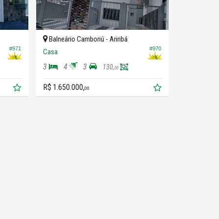
Balneário Camboriú -
Ariribá
#971
#970
Casa
3
4
3
130,
00
R$ 1.650.000,
00