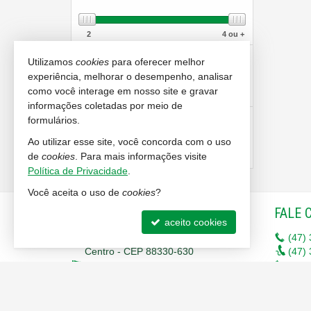
2
4 ou +
FAIXA DE PREÇO
Utilizamos
cookies
para oferecer melhor
experiência, melhorar o desempenho, analisar
como você interage em nosso site e gravar
R$
1.650.000
R$
3.500.000 ou +
informações coletadas por meio de
ÁREA TOTAL
formulários.
Ao utilizar esse site, você concorda com o uso
de
cookies
. Para mais informações visite
130
m²
360
m²
ou +
Política de Privacidade
.
Você aceita o uso de
cookies
?
IMOBILIÁRIA RENASCENÇA
FALE 
aceito cookies
Rua 620, nº 123 - Sala 6
(47)
Centro - CEP 88330-630
(47)
Balneário Camboriú -
SC
(47)
mapa google
(47)
9
(47)
9
liga