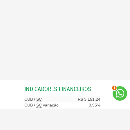
INDICADORES
FINANCEIROS
1
CUB /
SC
R$ 3.151,24
CUB /
SC
variação
0,95%
Poupança
0,6738%
Dólar Comercial
R$ 5,09
Euro
R$ 5,88