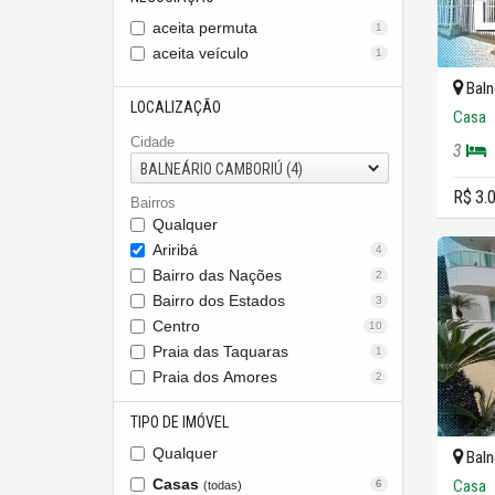
aceita permuta
1
aceita veículo
1
Baln
LOCALIZAÇÃO
Casa
Cidade
3
BALNEÁRIO CAMBORIÚ (4)
R$ 3.
Bairros
Qualquer
Ariribá
4
Bairro das Nações
2
Bairro dos Estados
3
Centro
10
Praia das Taquaras
1
Praia dos Amores
2
TIPO DE IMÓVEL
Qualquer
Baln
Casas
Casa
6
(todas)