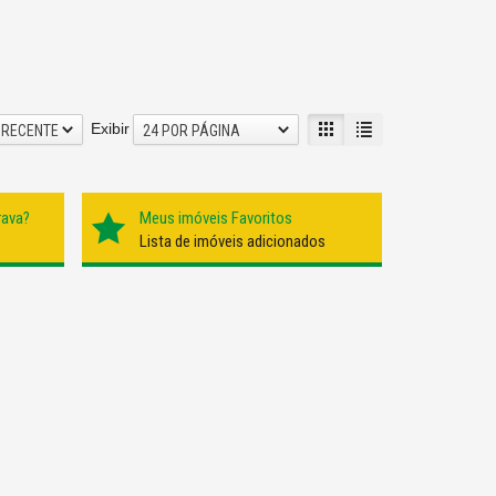
Exibir
 RECENTE
24 POR PÁGINA
rava?
Meus imóveis Favoritos
Lista de imóveis adicionados