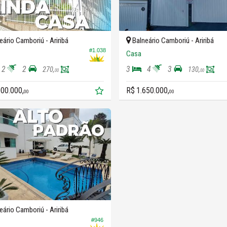
eário Camboriú -
Ariribá
Balneário Camboriú -
Ariribá
#1.038
Casa
2
2
3
4
3
270,
130,
00
00
000.000,
R$ 1.650.000,
00
00
eário Camboriú -
Ariribá
#946