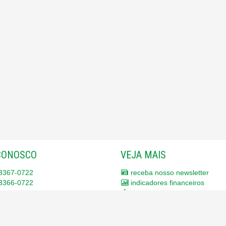
CONOSCO
VEJA MAIS
3367-0722
receba nosso newsletter
3366-0722
indicadores financeiros
3367-0011
cadastre seu imóvel
9639-9961 (tim -
whatsapp
)
mapa de imóveis
9983-5420 (tim -
whatsapp
)
trabalhe conosco
mos para você