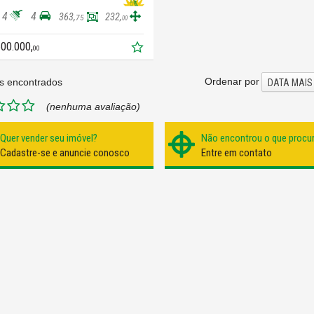
4
4
363,
232,
75
00
500.000,
00
Ordenar por
s encontrados
DATA MAIS
(nenhuma avaliação)
Quer vender seu imóvel?
Não encontrou o que procu
Cadastre-se e anuncie conosco
Entre em contato