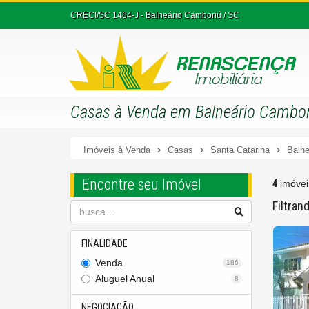
CRECI/SC 1464-J
- Balneário Camboriú /
SC
Casas à Venda em Balneário Camboriú
Imóveis à Venda
Casas
Santa Catarina
Balne
Encontre seu Imóvel
4
imóvei
Filtran
FINALIDADE
Venda
186
Aluguel Anual
8
NEGOCIAÇÃO