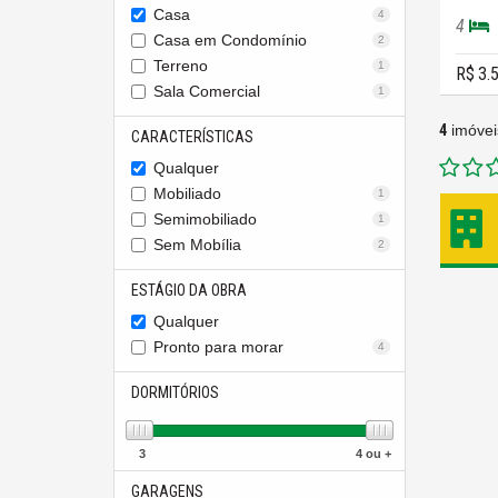
Casa
4
4
Casa em Condomínio
2
Terreno
1
R$ 3.
Sala Comercial
1
4
imóvei
CARACTERÍSTICAS
Qualquer
Mobiliado
1
Semimobiliado
1
Sem Mobília
2
ESTÁGIO DA OBRA
Qualquer
Pronto para morar
4
DORMITÓRIOS
3
4 ou +
GARAGENS