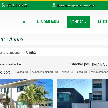
(47)
3367-0722
deixe que
ligamos para você
A IMOBILIÁRIA
VENDAS
ALUGU
 - Ariribá
ário Camboriú
Ariribá
Ordenar por
s encontrados
DATA MAIS
do por:
remover todo
venda
balneário camboriú
ariribá
casa