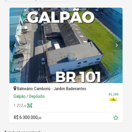
Balneário Camboriú -
Jardim Badeirantes
#1.269
Galpão / Depósito
1.212,
00
R$ 6.300.000,
00