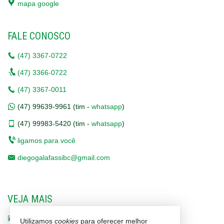
mapa google
FALE CONOSCO
(47)
3367-0722
(47)
3366-0722
(47)
3367-0011
(47)
99639-9961 (tim -
whatsapp
)
(47)
99983-5420 (tim -
whatsapp
)
ligamos para você
diegogalafassibc@gmail.com
VEJA MAIS
receba nosso newsletter
Utilizamos
cookies
para oferecer melhor