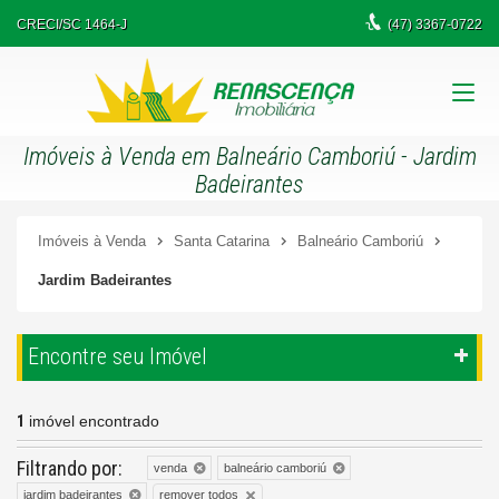
CRECI/SC 1464-J
(47)
3367-0722
Imóveis à Venda em Balneário Camboriú - Jardim
Badeirantes
Imóveis à Venda
Santa Catarina
Balneário Camboriú
Jardim Badeirantes
Encontre seu Imóvel
1
imóvel encontrado
Filtrando por:
venda
balneário camboriú
remover todos
jardim badeirantes