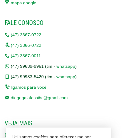
mapa google
FALE CONOSCO
(47)
3367-0722
(47)
3366-0722
(47)
3367-0011
(47)
99639-9961 (tim -
whatsapp
)
(47)
99983-5420 (tim -
whatsapp
)
ligamos para você
diegogalafassibc@gmail.com
VEJA MAIS
receba nosso newsletter
Utilizamos
cookies
para oferecer melhor