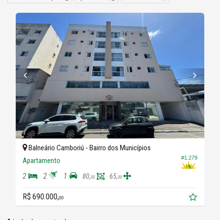
Balneário Camboriú -
Bairro dos Municípios
#1.279
Apartamento
2
2
1
80,
65,
00
00
R$ 690.000,
00