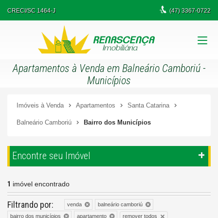
CRECI/SC 1464-J
(47)
3367-0722
Apartamentos à Venda em Balneário Camboriú -
Municípios
Imóveis à Venda
Apartamentos
Santa Catarina
Balneário Camboriú
Bairro dos Municípios
Encontre seu Imóvel
1
imóvel encontrado
Filtrando por:
venda
balneário camboriú
remover todos
bairro dos municípios
apartamento