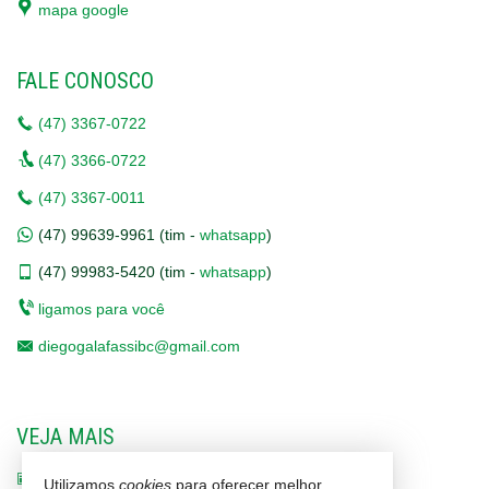
mapa google
FALE CONOSCO
(47)
3367-0722
(47)
3366-0722
(47)
3367-0011
(47)
99639-9961 (tim -
whatsapp
)
(47)
99983-5420 (tim -
whatsapp
)
ligamos para você
diegogalafassibc@gmail.com
VEJA MAIS
receba nosso newsletter
Utilizamos
cookies
para oferecer melhor