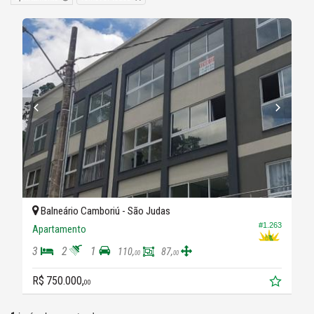
Balneário Camboriú -
São Judas
#1.263
Apartamento
3
2
1
110,
87,
00
00
R$ 750.000,
00