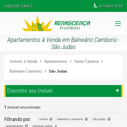
CRECI/SC 1464-J
(47)
3367-0722
Apartamentos à Venda em Balneário Camboriú -
São Judas
Imóveis à Venda
Apartamentos
Santa Catarina
Balneário Camboriú
São Judas
Encontre seu Imóvel
1
imóvel encontrado
Filtrando por:
venda
balneário camboriú
são judas
remover todos
apartamento