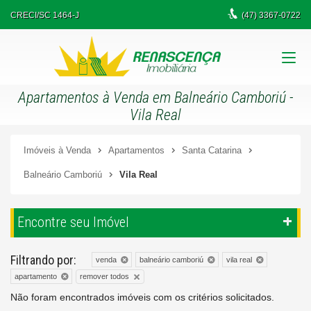
CRECI/SC 1464-J
(47)
3367-0722
Apartamentos à Venda em Balneário Camboriú -
Vila Real
Imóveis à Venda
Apartamentos
Santa Catarina
Balneário Camboriú
Vila Real
Encontre seu Imóvel
Filtrando por:
venda
balneário camboriú
vila real
remover todos
apartamento
Não foram encontrados imóveis com os critérios solicitados.