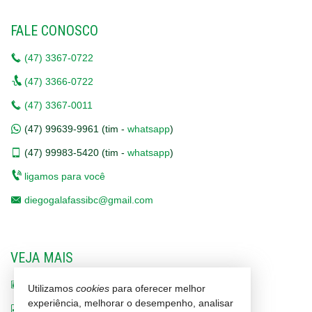
FALE CONOSCO
(47)
3367-0722
(47)
3366-0722
(47)
3367-0011
(47)
99639-9961 (tim -
whatsapp
)
(47)
99983-5420 (tim -
whatsapp
)
ligamos para você
diegogalafassibc@gmail.com
VEJA MAIS
receba nosso newsletter
Utilizamos
cookies
para oferecer melhor
experiência, melhorar o desempenho, analisar
indicadores financeiros