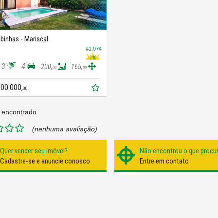
inhas -
Mariscal
#1.074
3
4
200,
165,
00
00
900.000,
00
 encontrado
(nenhuma avaliação)
Quer vender seu imóvel?
Não encontrou o que procu
Cadastre-se e anuncie conosco
Entre em contato