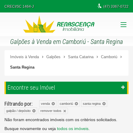
CRECI/SC 1464-J
(47)
3367-0722
Galpões à Venda em Camboriú - Santa Regina
Imóveis à Venda
Galpões
Santa Catarina
Camboriú
Santa Regina
Encontre seu Imóvel
Filtrando por:
venda
camboriú
santa regina
remover todos
galpão / depósito
Não foram encontrados imóveis com os critérios solicitados.
Busque novamente ou veja
todos os imóveis
.