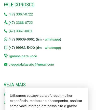
FALE CONOSCO
(47)
3367-0722
(47)
3366-0722
(47)
3367-0011
(47)
99639-9961 (tim -
whatsapp
)
(47)
99983-5420 (tim -
whatsapp
)
ligamos para você
diegogalafassibc@gmail.com
VEJA MAIS
receba nosso newsletter
Utilizamos
cookies
para oferecer melhor
experiência, melhorar o desempenho, analisar
indicadores financeiros
como você interage em nosso site e gravar