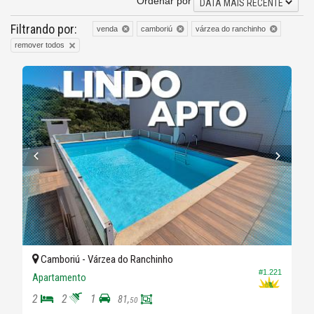
Ordenar por
DATA MAIS RECENTE
Filtrando por:
venda
camboriú
várzea do ranchinho
remover todos
Camboriú -
Várzea do Ranchinho
#1.221
Apartamento
2
2
1
81,
50