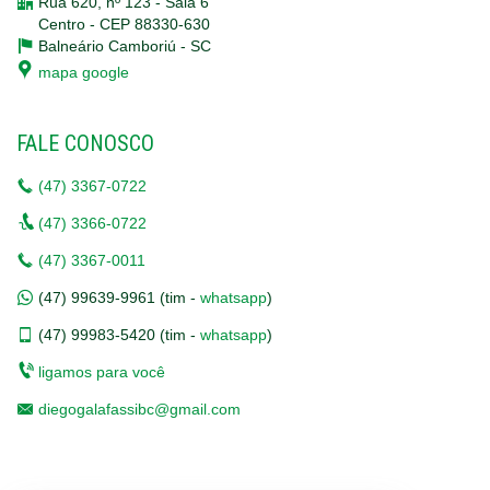
Rua 620, nº 123 - Sala 6
Centro - CEP 88330-630
Balneário Camboriú -
SC
mapa google
FALE CONOSCO
(47)
3367-0722
(47)
3366-0722
(47)
3367-0011
(47)
99639-9961 (tim -
whatsapp
)
(47)
99983-5420 (tim -
whatsapp
)
ligamos para você
diegogalafassibc@gmail.com