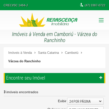
CRECI/SC 1464-J
(47)
3367-0722
Imóveis à Venda em Camboriú - Várzea do
Ranchinho
Imóveis à Venda
Santa Catarina
Camboriú
Várzea do Ranchinho
Encontre seu Imóvel
3
imóveis encontrados
Exibir
24 POR PÁGINA