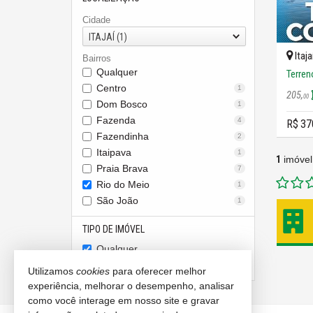
Cidade
ITAJAÍ (1)
Itaja
Bairros
Qualquer
Terre
Centro
1
205,
00
Dom Bosco
1
Fazenda
4
R$ 37
Fazendinha
2
Itaipava
1
1
imóvel
Praia Brava
7
Rio do Meio
1
São João
1
TIPO DE IMÓVEL
Qualquer
Terreno em Condomínio
1
Utilizamos
cookies
para oferecer melhor
experiência, melhorar o desempenho, analisar
como você interage em nosso site e gravar