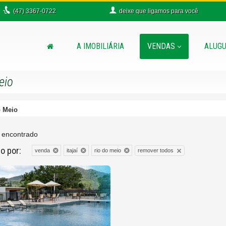
(47)
3367-0722
deixe que
ligamos para você
A IMOBILIÁRIA
VENDAS
ALUGU
eio
o Meio
 encontrado
do por:
remover todos
venda
itajaí
rio do meio