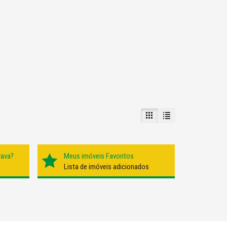
rava?
Meus imóveis Favoritos
Lista de imóveis adicionados