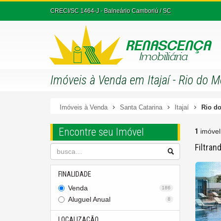
CRECI/SC 1464-J
- Balneário Camboriú /
SC
Imóveis à Venda em Itajaí - Rio do M
Imóveis à Venda
Santa Catarina
Itajaí
Rio d
Encontre seu Imóvel
1
imóvel
Filtran
FINALIDADE
Venda
186
Aluguel Anual
8
LOCALIZAÇÃO