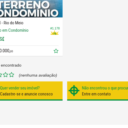
í -
Rio do Meio
#1.178
no em Condomínio
0.000,
00
 encontrado
(nenhuma avaliação)
Quer vender seu imóvel?
Não encontrou o que procu
Cadastre-se e anuncie conosco
Entre em contato