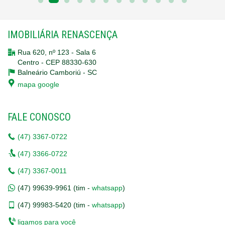
#SobradoDeLuxo #BalnearioCamboriu #CentroBC
#ImovelAltoPadrao #4Suites #EspacoGourmet #VidaEmBC
#InvestimentoImobiliario #ExclusividadeBC #Entrega2025
IMOBILIÁRIA RENASCENÇA
Rua 620, nº 123 - Sala 6
Centro - CEP 88330-630
Balneário Camboriú -
SC
mapa google
FALE CONOSCO
(47)
3367-0722
(47)
3366-0722
(47)
3367-0011
(47)
99639-9961 (tim -
whatsapp
)
(47)
99983-5420 (tim -
whatsapp
)
ligamos para você