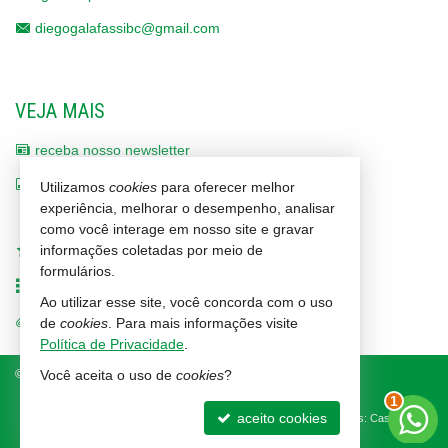
diegogalafassibc@gmail.com
VEJA MAIS
receba nosso newsletter
indicadores financeiros
Utilizamos
cookies
para oferecer melhor
experiência, melhorar o desempenho, analisar
cadastre seu imóvel
como você interage em nosso site e gravar
informações coletadas por meio de
imóveis favoritos
formulários.
mapa de imóveis
Ao utilizar esse site, você concorda com o uso
trabalhe conosco
de
cookies
. Para mais informações visite
Política de Privacidade
.
©
2026
CRECI/SC 1464-J
Política de Privacidade
Você aceita o uso de
cookies
?
1
aceito cookies
Site para imobiliárias
: Castel Digital