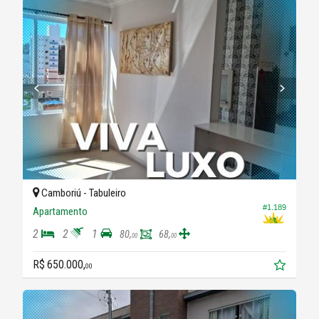
Camboriú -
Tabuleiro
#1.189
Apartamento
2
2
1
80,
68,
00
00
R$ 650.000,
00