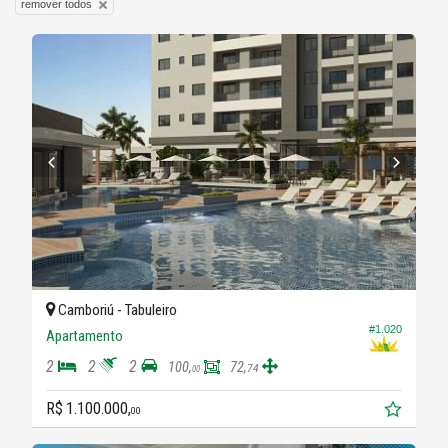
remover todos
Camboriú -
Tabuleiro
#1.020
Apartamento
2
2
2
100,
72,
74
00
R$ 1.100.000,
00