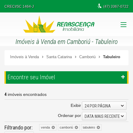
CRECI/SC 1464-J
(47)
3367-0722
Imóveis à Venda em Camboriú - Tabuleiro
Imóveis à Venda
Santa Catarina
Camboriú
Tabuleiro
Encontre seu Imóvel
4
imóveis encontrados
Exibir
24 POR PÁGINA
Ordenar por
DATA MAIS RECENTE
Filtrando por:
venda
camboriú
tabuleiro