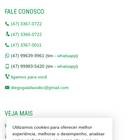
FALE CONOSCO
(47)
3367-0722
(47)
3366-0722
(47)
3367-0011
(47)
99639-9961 (tim -
whatsapp
)
(47)
99983-5420 (tim -
whatsapp
)
ligamos para você
diegogalafassibc@gmail.com
VEJA MAIS
receba nosso newsletter
Utilizamos
cookies
para oferecer melhor
experiência, melhorar o desempenho, analisar
indicadores financeiros