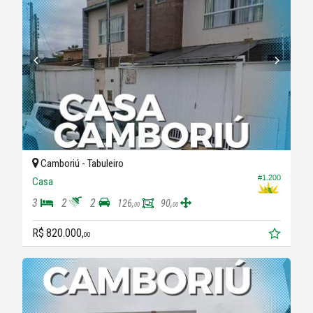
Camboriú -
Tabuleiro
#1.200
Casa
3
2
2
126,
90,
00
00
R$ 820.000,
00