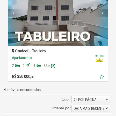
Camboriú -
Tabuleiro
#1.180
Apartamento
2
1
1
62,
00
R$ 350.000,
00
4
imóveis encontrados
Exibir
24 POR PÁGINA
Ordenar por
DATA MAIS RECENTE