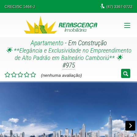
CRECI/SC 1464-J
(47)
3367-0722
Apartamento
- Em Construção
🌟 **Elegância e Exclusividade no Empreendimento
de Alto Padrão em Balneário Camboriú** 🌟
#975
(nenhuma avaliação)