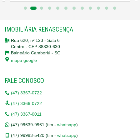
---
IMOBILIÁRIA RENASCENÇA
📜 **Incorporação**:
Rua 620, nº 123 - Sala 6
- Parte do mesmo empreendimento registrado sob o
Centro - CEP 88330-630
número R-8 da matrícula 135.526, no 1º Registro de
Balneário Camboriú -
SC
mapa google
Imóveis de Balneário Camboriú.
FALE CONOSCO
---
(47)
3367-0722
(47)
3366-0722
🔹 **Um Estilo de Vida Único**: Este apartamento tipo
(47)
3367-0011
oferece a combinação perfeita de luxo, design moderno e
(47)
99639-9961 (tim -
whatsapp
)
localização privilegiada, ideal para quem busca
(47)
99983-5420 (tim -
whatsapp
)