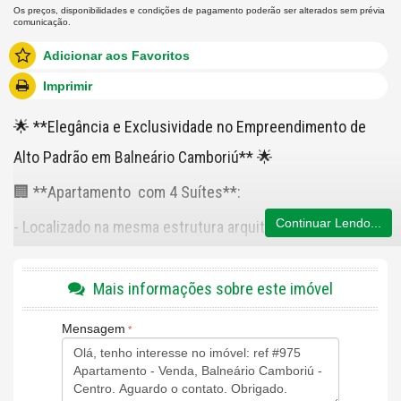
Os preços, disponibilidades e condições de pagamento poderão ser alterados sem prévia
comunicação.
Adicionar aos Favoritos
Imprimir
🌟 **Elegância e Exclusividade no Empreendimento de
Alto Padrão em Balneário Camboriú** 🌟
🏢 **Apartamento com 4 Suítes**:
Continuar Lendo...
- Localizado na mesma estrutura arquitetônica
contemporânea e sofisticada, este apartamento tipo
oferece um estilo de vida de luxo e conforto.
Mais informações sobre este imóvel
- Composto por 4 suítes espaçosas, cada uma projetada
Mensagem
para proporcionar privacidade e elegância.