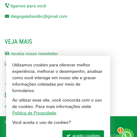
sofisticação e conforto.
ligamos para você
diegogalafassibc@gmail.com
🌅 **Viva com Estilo em Balneário Camboriú**: Aproveite
a oportunidade de morar em um dos empreendimentos
VEJA MAIS
mais exclusivos da cidade, com vistas deslumbrantes e
receba nosso newsletter
acesso a amenidades de classe mundial.
indicadores financeiros
Utilizamos
cookies
para oferecer melhor
experiência, melhorar o desempenho, analisar
cadastre seu imóvel
como você interage em nosso site e gravar
informações coletadas por meio de
imóveis favoritos
formulários.
mapa de imóveis
Ao utilizar esse site, você concorda com o uso
trabalhe conosco
de
cookies
. Para mais informações visite
Política de Privacidade
.
©
2026
CRECI/SC 1464-J
Política de Privacidade
Você aceita o uso de
cookies
?
2
aceito cookies
Site para imobiliárias
: Castel Digital