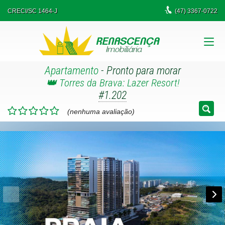
CRECI/SC 1464-J
(47)
3367-0722
Apartamento
- Pronto para morar
👑 Torres da Brava: Lazer Resort!
#1.202
(nenhuma avaliação)