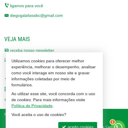
ligamos para você
diegogalafassibc@gmail.com
VEJA MAIS
receba nosso newsletter
indicadores financeiros
Utilizamos
cookies
para oferecer melhor
experiência, melhorar o desempenho, analisar
cadastre seu imóvel
como você interage em nosso site e gravar
informações coletadas por meio de
imóveis favoritos
formulários.
mapa de imóveis
Ao utilizar esse site, você concorda com o uso
trabalhe conosco
de
cookies
. Para mais informações visite
Política de Privacidade
.
©
2026
CRECI/SC 1464-J
Política de Privacidade
Você aceita o uso de
cookies
?
1
aceito cookies
Site para imobiliárias
: Castel Digital