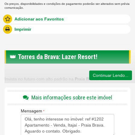
Os preços, disponibilidades e condições de pagamento poderão ser alterados sem prévia
comunicação.
Adicionar aos Favoritos
Imprimir
👑
Torres da Brava: Lazer Resort!
Continuar Lendo...
Invista no futuro com alto padrão na
Praia Brava
! Este
apartamento
diferenciado com terraço
está no luxuoso
Torres
da Brava – Sirena
, um empreendimento com torre única e
Mais informações sobre este imóvel
infraestrutura completa, na rua do
Brava Mall
. Entrega prevista
para
Junho de 2026
!
Mensagem
🏡 Destaques do Apartamento:
📍
Localização:
Av. Luci Canziani, 100 – Praia Brava, Itajaí
(Rua do Brava Mall).