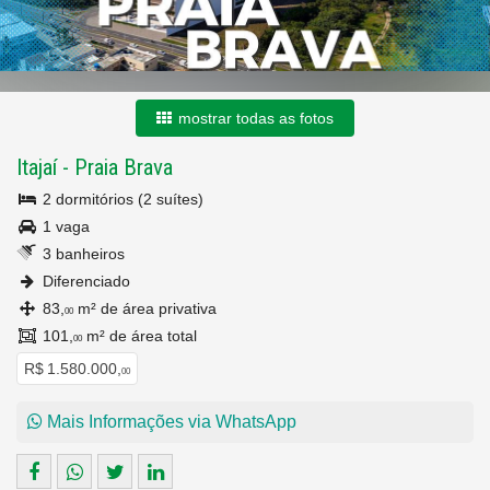
mostrar todas as fotos
Itajaí
-
Praia Brava
2 dormitórios (2 suítes)
1 vaga
3 banheiros
Diferenciado
83,
m² de área privativa
00
101,
m² de área total
00
R$ 1.580.000,
00
Mais Informações via WhatsApp